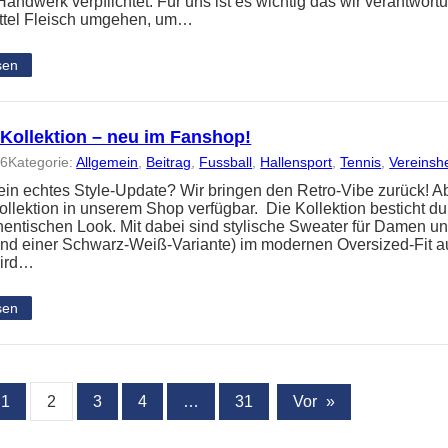
andwerk verpflichtet. Für uns ist es wichtig das wir verantwort
ttel Fleisch umgehen, um…
sen
-Kollektion – neu im Fanshop!
26
Kategorie:
Allgemein
, 
Beitrag
, 
Fussball
, 
Hallensport
, 
Tennis
, 
Vereinsh
 ein echtes Style-Update? Wir bringen den Retro-Vibe zurück! Ab
ollektion in unserem Shop verfügbar. Die Kollektion besticht d
hentischen Look. Mit dabei sind stylische Sweater für Damen und
und einer Schwarz-Weiß-Variante) im modernen Oversized-Fit 
wird…
sen
1
2
3
4
…
31
Vor
»