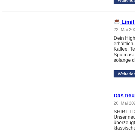
Weiterle
Limit
22. Mai 20
Dein High
erhältlic
Kaffee, Te
Spülmasc
solange d
Weiterle
Das neu
20. Mai 20
SHIRT LIGH
Unser neu
überzeugt
klassisch