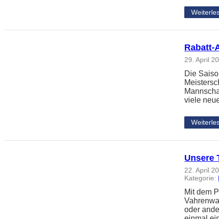
Weiterle
Rabatt-
29. April 2
Die Saiso
Meistersc
Mannschaft
viele neu
Weiterle
Unsere 
22. April 2
Kategorie:
Mit dem 
Vahrenwal
oder ande
einmal ei