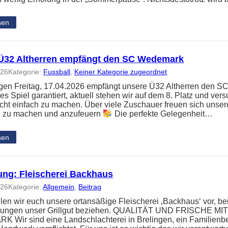
sen
Ü32 Altherren empfängt den SC Wedemark
026
Kategorie:
Fussball
, 
Keiner Kategorie zugeordnet
en Freitag, 17.04.2026 empfängt unsere Ü32 Altherren den S
s Spiel garantiert, aktuell stehen wir auf dem 8. Platz und v
nicht einfach zu machen. Über viele Zuschauer freuen sich unser
 zu machen und anzufeuern
Die perfekte Gelegenheit…
sen
lung: Fleischerei Backhaus
026
Kategorie:
Allgemein
, 
Beitrag
llen wir euch unsere ortansäßige Fleischerei ‚Backhaus‘ vor, be
ltungen unser Grillgut beziehen. QUALITÄT UND FRISCHE 
Wir sind eine Landschlachterei in Brelingen, ein Familienbet