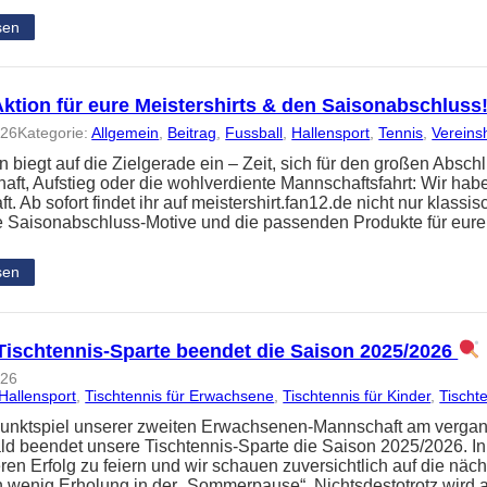
sen
Aktion für eure Meistershirts & den Saisonabschluss
026
Kategorie:
Allgemein
, 
Beitrag
, 
Fussball
, 
Hallensport
, 
Tennis
, 
Vereins
n biegt auf die Zielgerade ein – Zeit, sich für den großen Absc
haft, Aufstieg oder die wohlverdiente Mannschaftsfahrt: Wir hab
. Ab sofort findet ihr auf meistershirt.fan12.de nicht nur klassi
e Saisonabschluss-Motive und die passenden Produkte für eur
sen
Tischtennis-Sparte beendet die Saison 2025/2026
026
Hallensport
, 
Tischtennis für Erwachsene
, 
Tischtennis für Kinder
, 
Tischte
Punktspiel unserer zweiten Erwachsenen-Mannschaft am verg
d beendet unsere Tischtennis-Sparte die Saison 2025/2026. In
ren Erfolg zu feiern und wir schauen zuversichtlich auf die näch
n wenig Erholung in der „Sommerpause“. Nichtsdestotrotz wird 