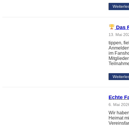
Weiterle
Das F
13. Mai 20
tippen, f
Anmelden,
im Fansho
Mitgliede
Teilnahm
Weiterle
Echte F
6. Mai 202
Wir haben
Heimat mi
Vereinsfa