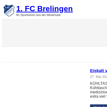
Zum
1. FC Brelingen
Inhalt
springen
Ihr Sportverein aus der Wedemark
Eiskalt 
27. Mai 20
KÜHLTASCH
Kühltasch
medizinis
extra vie