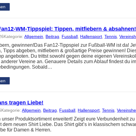
sen
an12-WM-Tippspiel: Tippen, mitfiebern & absahnen
26
Kategorie:
Allgemein
, 
Beitrag
, 
Fussball
, 
Hallensport
, 
Tennis
, 
Vereins
iebern, gewinnen!Das Fan12-Tippspiel zur Fußball-WM ist da! Je
 Tipps abgeben, mitfiebern & großartige Preise gewinnen! Dies
p angeboten. Du trittst sowohl gegen deine eigenen Vereinsko
r anderer Vereine an. Genauere Details zum Ablauf findest du 
ebedingungen. Sobald…
sen
ans tragen Liebe!
6
Kategorie:
Allgemein
, 
Beitrag
, 
Fussball
, 
Hallensport
, 
Tennis
, 
Vereinsh
 unser Produktsortiment erweitert! Zeigt eure Verbundenheit z
t dem neuen Shirt Liebe. Das Shirt gibt’s in klassischem schwar
rbe für Damen & Herren.