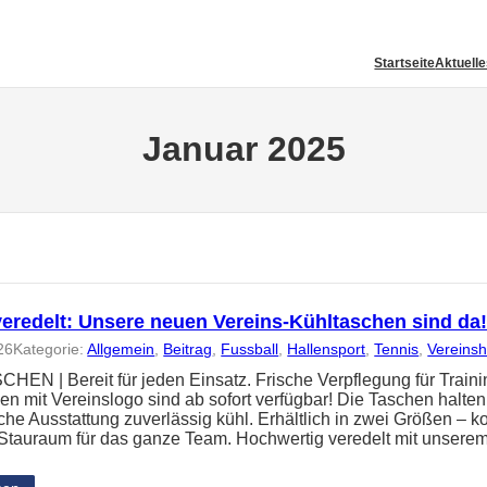
Startseite
Aktuell
Januar 2025
veredelt: Unsere neuen Vereins-Kühltaschen sind da
26
Kategorie:
Allgemein
, 
Beitrag
, 
Fussball
, 
Hallensport
, 
Tennis
, 
Vereins
EN | Bereit für jeden Einsatz. Frische Verpflegung für Train
en mit Vereinslogo sind ab sofort verfügbar! Die Taschen halte
che Ausstattung zuverlässig kühl. Erhältlich in zwei Größen – k
l Stauraum für das ganze Team. Hochwertig veredelt mit unsere