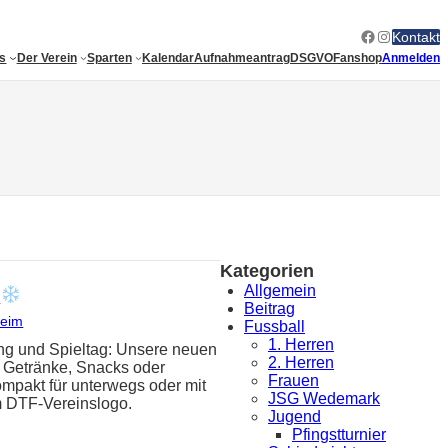
Facebook
Instagram
Kontakt
es
Der Verein
Sparten
Kalendar
Aufnahmeantrag
DSGVO
Fanshop
Anmelden
Kategorien
Allgemein
!
Beitrag
heim
Fussball
1. Herren
ing und Spieltag: Unsere neuen
2. Herren
n Getränke, Snacks oder
Frauen
ompakt für unterwegs oder mit
JSG Wedemark
m DTF-Vereinslogo.
Jugend
Pfingstturnier