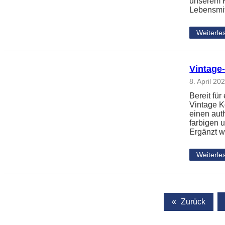
unserem H
Lebensmi
Weiterle
Vintage
8. April 20
Bereit für
Vintage K
einen aut
farbigen 
Ergänzt 
Weiterle
«
Zurück