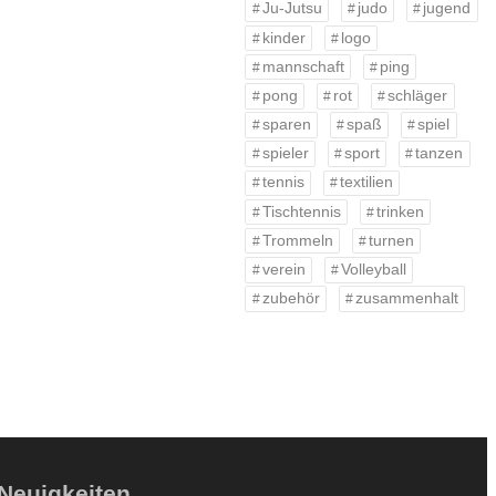
Ju-Jutsu
judo
jugend
kinder
logo
mannschaft
ping
pong
rot
schläger
sparen
spaß
spiel
spieler
sport
tanzen
tennis
textilien
Tischtennis
trinken
Trommeln
turnen
verein
Volleyball
zubehör
zusammenhalt
Neuigkeiten