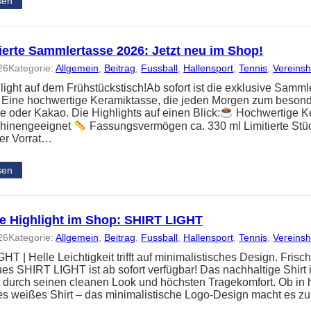
sen
ierte Sammlertasse 2026: Jetzt neu im Shop!
26
Kategorie:
Allgemein
, 
Beitrag
, 
Fussball
, 
Hallensport
, 
Tennis
, 
Vereins
light auf dem Frühstückstisch!Ab sofort ist die exklusive Sam
h. Eine hochwertige Keramiktasse, die jeden Morgen zum beson
e oder Kakao. Die Highlights auf einen Blick:
Hochwertige K
hinengeeignet
Fassungsvermögen ca. 330 ml Limitierte Stück
er Vorrat…
sen
e Highlight im Shop: SHIRT LIGHT
26
Kategorie:
Allgemein
, 
Beitrag
, 
Fussball
, 
Hallensport
, 
Tennis
, 
Vereins
T | Helle Leichtigkeit trifft auf minimalistisches Design. Frisch
es SHIRT LIGHT ist ab sofort verfügbar! Das nachhaltige Shir
 durch seinen cleanen Look und höchsten Tragekomfort. Ob in h
es weißes Shirt – das minimalistische Logo-Design macht es z