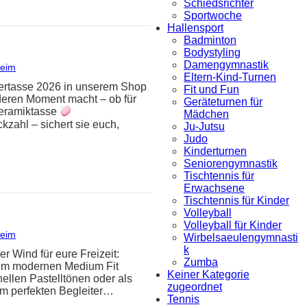
Schiedsrichter
Sportwoche
Hallensport
Badminton
Bodystyling
Damengymnastik
heim
Eltern-Kind-Turnen
mlertasse 2026 in unserem Shop
Fit und Fun
deren Moment macht – ob für
Geräteturnen für
eramiktasse
Mädchen
zahl – sichert sie euch,
Ju-Jutsu
Judo
Kinderturnen
Seniorengymnastik
Tischtennis für
Erwachsene
Tischtennis für Kinder
Volleyball
Volleyball für Kinder
heim
Wirbelsaeulengymnasti
k
er Wind für eure Freizeit:
Zumba
t im modernen Medium Fit
Keiner Kategorie
ellen Pastelltönen oder als
zugeordnet
um perfekten Begleiter…
Tennis