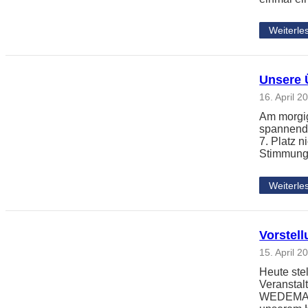
Weiterle
Unsere 
16. April 2
Am morgig
spannende
7. Platz 
Stimmung
Weiterle
Vorstel
15. April 2
Heute ste
Veransta
WEDEMARK 