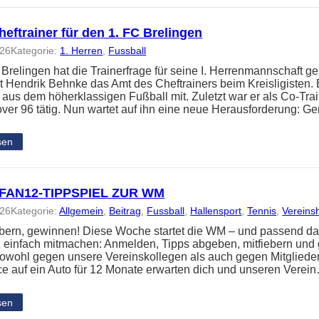
eftrainer für den 1. FC Brelingen
026
Kategorie:
1. Herren
, 
Fussball
 Brelingen hat die Trainerfrage für seine I. Herrenmannschaft ge
 Hendrik Behnke das Amt des Cheftrainers beim Kreisligisten. 
 aus dem höherklassigen Fußball mit. Zuletzt war er als Co-Tra
ver 96 tätig. Nun wartet auf ihn eine neue Herausforderung: 
sen
FAN12-TIPPSPIEL ZUR WM
026
Kategorie:
Allgemein
, 
Beitrag
, 
Fussball
, 
Hallensport
, 
Tennis
, 
Vereins
iebern, gewinnen! Diese Woche startet die WM – und passend da
z einfach mitmachen: Anmelden, Tipps abgeben, mitfiebern und
t sowohl gegen unsere Vereinskollegen als auch gegen Mitglied
e auf ein Auto für 12 Monate erwarten dich und unseren Verei
sen