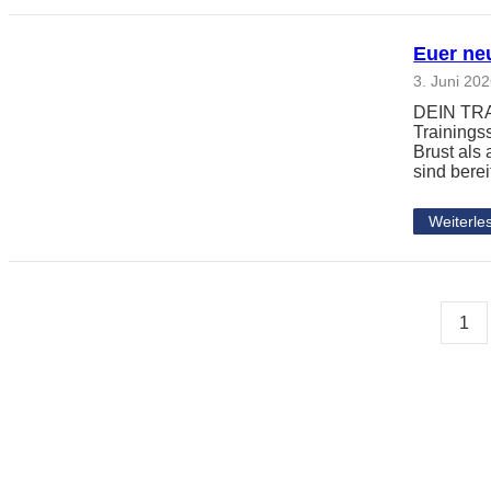
Euer neu
3. Juni 20
DEIN TRAI
Trainingss
Brust als
sind berei
Weiterle
1