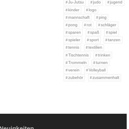
Ju-Jutsu
judo
jugend
kinder
logo
mannschaft
ping
pong
rot
schläger
sparen
spaß
spiel
spieler
sport
tanzen
tennis
textilien
Tischtennis
trinken
Trommeln
turnen
verein
Volleyball
zubehör
zusammenhalt
Neuigkeiten