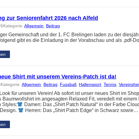
g zur Seniorenfahrt 2026 nach Alfeld
26
Kategorie:
Allgemein
, 
Beitrag
nger Gemeinschaft und der 1. FC Brelingen laden zu der diesjäh
folgend gibt es die Einladung in der Vorabschau und als .pdf-
sen
eue Shirt mit unserem Vereins-Patch ist da!
6
Kategorie:
Allgemein
, 
Beitrag
, 
Fussball
, 
Hallensport
, 
Tennis
, 
Vereinshe
ook für unseren Verein! Ab sofort ist unser neues Shirt im Shop
Baumwollshirt im angesagten Relaxed Fit, veredelt mit einem 
 Styles:
Damen: Das „Shirt Patch Natural“ in der Farbe Clou
 Design.
Herren: Das „Shirt Patch Edge“ in Schwarz sowie…
sen