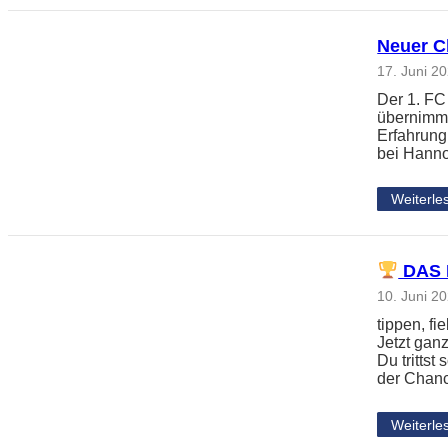
Neuer Ch
17. Juni 2
Der 1. FC
übernimmt
Erfahrung
bei Hanno
Weiterle
DAS 
10. Juni 2
tippen, f
Jetzt gan
Du tritts
der Chanc
Weiterle