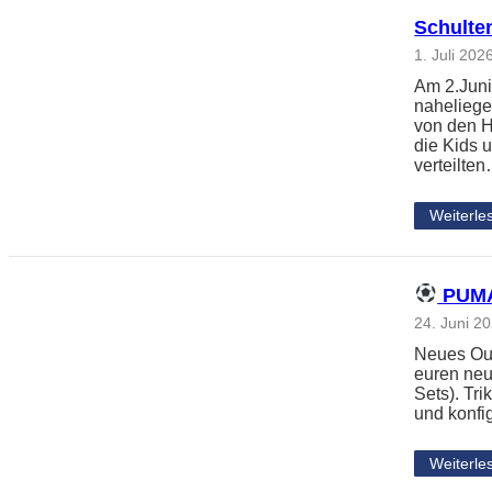
Schulte
1. Juli 202
Am 2.Juni
naheliege
von den H
die Kids 
verteilte
Weiterle
PUMA 
24. Juni 2
Neues Outf
euren neu
Sets). Tri
und konfi
Weiterle