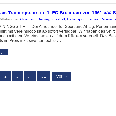
es Trainingsshirt im 1. FC Brelingen von 1961 e.V.
26
Kategorie:
Allgemein
, 
Beitrag
, 
Fussball
, 
Hallensport
, 
Tennis
, 
Vereinsh
NINGSSHIRT | Der Allrounder für Sport und Alltag. Performanc
hirt mit Vereinslogo ist ab sofort verfügbar! Wir haben das Shir
 auch mit dem Vereinsnamen auf dem Rücken veredelt. Das Best
ts im Preis inklusive. Ein echter…
sen
2
3
…
31
Vor
»