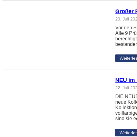
Großer 
29. Juli 20
Vor den S
Alle 9 Pr
berechtig
bestanden
Weiterle
NEU im 1
22. Juli 20
DIE NEUE 
neue Koll
Kollektio
vollfarbi
sind sie 
Weiterle