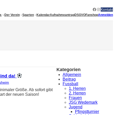
Facebook
Instagram
Kontakt
es
Der Verein
Sparten
Kalendar
Aufnahmeantrag
DSGVO
Fanshop
Anmelden
Kategorien
Allgemein
sind da!
Beitrag
sheim
Fussball
1. Herren
ler Größe. Ab sofort gibt
2. Herren
art der neuen Saison!
Frauen
JSG Wedemark
Jugend
Pfingstturnier