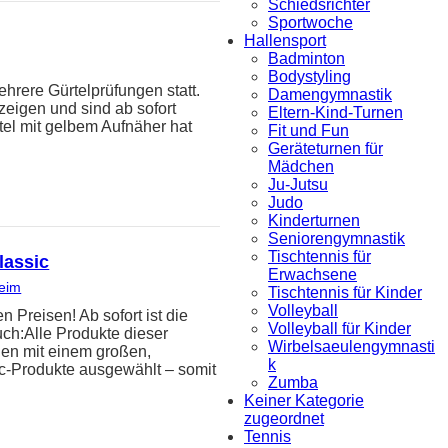
Schiedsrichter
Sportwoche
Hallensport
Badminton
Bodystyling
hrere Gürtelprüfungen statt.
Damengymnastik
zeigen und sind ab sofort
Eltern-Kind-Turnen
tel mit gelbem Aufnäher hat
Fit und Fun
Geräteturnen für
Mädchen
Ju-Jutsu
Judo
Kinderturnen
Seniorengymnastik
Tischtennis für
lassic
Erwachsene
heim
Tischtennis für Kinder
Volleyball
reisen! Ab sofort ist die
Volleyball für Kinder
uch:Alle Produkte dieser
Wirbelsaeulengymnasti
den mit einem großen,
k
ic-Produkte ausgewählt – somit
Zumba
Keiner Kategorie
zugeordnet
Tennis