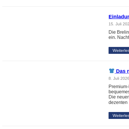
Einladun
15. Juli 20
Die Breli
ein. Nach
Weiterle
Das n
8. Juli 202
Premium-L
bequemes 
Die neuen
dezenten
Weiterle