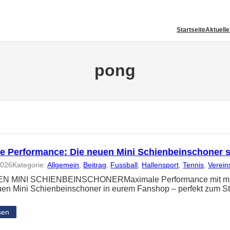
Startseite
Aktuell
pong
e Performance: Die neuen Mini Schienbeinschoner 
2026
Kategorie:
Allgemein
, 
Beitrag
, 
Fussball
, 
Hallensport
, 
Tennis
, 
Verein
N MINI SCHIENBEINSCHONERMaximale Performance mit minima
uen Mini Schienbeinschoner in eurem Fanshop – perfekt zum St
sen