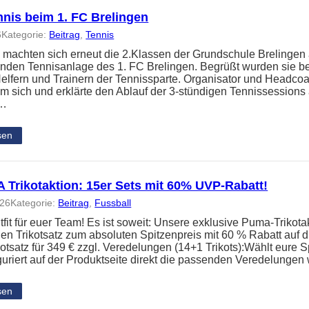
nnis beim 1. FC Brelingen
6
Kategorie:
Beitrag
, 
Tennis
 machten sich erneut die 2.Klassen der Grundschule Brelingen
nden Tennisanlage des 1. FC Brelingen. Begrüßt wurden sie b
elfern und Trainern der Tennissparte. Organisator und Headc
um sich und erklärte den Ablauf der 3-stündigen Tennissessions
n…
sen
Trikotaktion: 15er Sets mit 60% UVP-Rabatt!
026
Kategorie:
Beitrag
, 
Fussball
it für euer Team! Es ist soweit: Unsere exklusive Puma-Trikotakt
en Trikotsatz zum absoluten Spitzenpreis mit 60 % Rabatt auf
kotsatz für 349 € zzgl. Veredelungen (14+1 Trikots):Wählt eure S
guriert auf der Produktseite direkt die passenden Veredelunge
sen