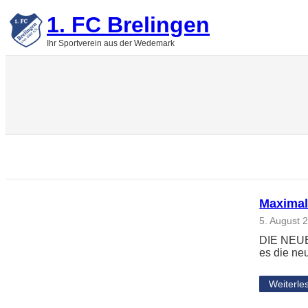
Zum
1. FC Brelingen
Inhalt
springen
Ihr Sportverein aus der Wedemark
Maximal
5. August 
DIE NEUE
es die ne
Weiterle