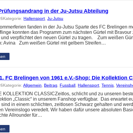
Prüfungsandrang in der Ju-Jutsu Abteilung
26
Kategorie:
Hallensport
, 
Ju-Jutsu
ommerferien fanden in der Ju-Jutsu Sparte des FC Brelingen me
üflinge konnten das Programm zum nächsten Gürtel mit Bravour 
t und verpflichtet den neuen Gürtel zu tragen. Zum weißen Gür
: Avina Zum weißen Gürtel mit gelbem Streifen…
sen
. FC Brelingen von 1961 e.V.-Shop: Die Kollektion C
26
Kategorie:
Allgemein
, 
Beitrag
, 
Fussball
, 
Hallensport
, 
Tennis
, 
Vereins
KOLLEKTION CLASSICZeitlos, schlicht und zu unseren besten P
ektion „Classic“ in unserem Fanshop verfügbar. Das erwartet e
n sind in einem schlichten, zeitlosen Schwarz gehalten und wer
gen Vereinslogo veredelt. Wir haben dafür unsere absoluten Bas
echte Allrounder für…
sen