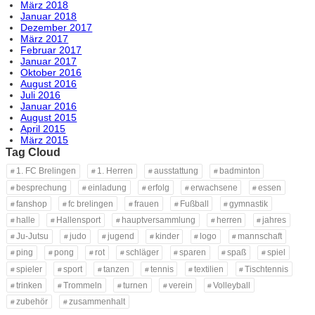
März 2018
Januar 2018
Dezember 2017
März 2017
Februar 2017
Januar 2017
Oktober 2016
August 2016
Juli 2016
Januar 2016
August 2015
April 2015
März 2015
Tag Cloud
1. FC Brelingen
1. Herren
ausstattung
badminton
besprechung
einladung
erfolg
erwachsene
essen
fanshop
fc brelingen
frauen
Fußball
gymnastik
halle
Hallensport
hauptversammlung
herren
jahres
Ju-Jutsu
judo
jugend
kinder
logo
mannschaft
ping
pong
rot
schläger
sparen
spaß
spiel
spieler
sport
tanzen
tennis
textilien
Tischtennis
trinken
Trommeln
turnen
verein
Volleyball
zubehör
zusammenhalt