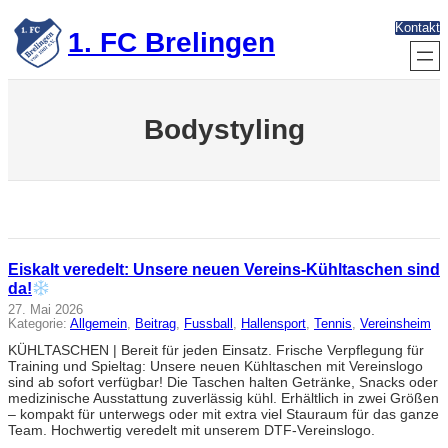
Zum
Kontakt
Inhalt
1. FC Brelingen
springen
Bodystyling
Eiskalt veredelt: Unsere neuen Vereins-Kühltaschen sind
da!
27. Mai 2026
Kategorie:
Allgemein
, 
Beitrag
, 
Fussball
, 
Hallensport
, 
Tennis
, 
Vereinsheim
KÜHLTASCHEN | Bereit für jeden Einsatz. Frische Verpflegung für
Training und Spieltag: Unsere neuen Kühltaschen mit Vereinslogo
sind ab sofort verfügbar! Die Taschen halten Getränke, Snacks oder
medizinische Ausstattung zuverlässig kühl. Erhältlich in zwei Größen
– kompakt für unterwegs oder mit extra viel Stauraum für das ganze
Team. Hochwertig veredelt mit unserem DTF-Vereinslogo.