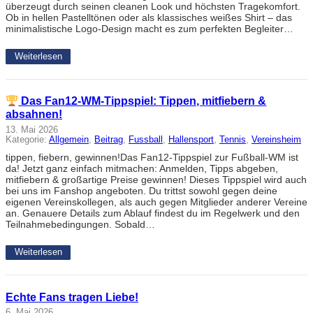
überzeugt durch seinen cleanen Look und höchsten Tragekomfort.
Ob in hellen Pastelltönen oder als klassisches weißes Shirt – das
minimalistische Logo-Design macht es zum perfekten Begleiter…
Weiterlesen
Das Fan12-WM-Tippspiel: Tippen, mitfiebern &
absahnen!
13. Mai 2026
Kategorie:
Allgemein
, 
Beitrag
, 
Fussball
, 
Hallensport
, 
Tennis
, 
Vereinsheim
tippen, fiebern, gewinnen!Das Fan12-Tippspiel zur Fußball-WM ist
da! Jetzt ganz einfach mitmachen: Anmelden, Tipps abgeben,
mitfiebern & großartige Preise gewinnen! Dieses Tippspiel wird auch
bei uns im Fanshop angeboten. Du trittst sowohl gegen deine
eigenen Vereinskollegen, als auch gegen Mitglieder anderer Vereine
an. Genauere Details zum Ablauf findest du im Regelwerk und den
Teilnahmebedingungen. Sobald…
Weiterlesen
Echte Fans tragen Liebe!
6. Mai 2026