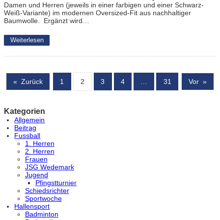
Damen und Herren (jeweils in einer farbigen und einer Schwarz-
Weiß-Variante) im modernen Oversized-Fit aus nachhaltiger
Baumwolle. Ergänzt wird…
Weiterlesen
«
Zurück
1
2
3
4
…
31
Vor
»
Kategorien
Allgemein
Beitrag
Fussball
1. Herren
2. Herren
Frauen
JSG Wedemark
Jugend
Pfingstturnier
Schiedsrichter
Sportwoche
Hallensport
Badminton