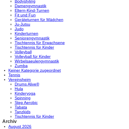
Bodystyling
Damengymnastik
Eltern-Kind-Turnen
Fit und Fun
Geräteturnen für Mädchen
Ju-Jutsu
Judo
Kinderturnen
Seniorengymnastik
Tischtennis für Erwachsene
Tischtennis für Kinder
Volleyball
Volleyball für Kinder
Wirbelsaeulengymnastik
Zumba
Keiner Kategorie zugeordnet
Tennis
Vereinsheim
Drums Alive®
Hula
Kinderyoga
Spinning
Step Aerobic
Tabata
Tanzkids
Tischtennis für Kinder
Archiv
August 2026