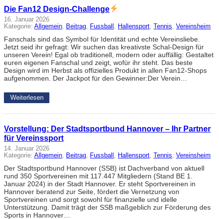
Die Fan12 Design-Challenge
16. Januar 2026
Kategorie:
Allgemein
, 
Beitrag
, 
Fussball
, 
Hallensport
, 
Tennis
, 
Vereinsheim
Fanschals sind das Symbol für Identität und echte Vereinsliebe.
Jetzt seid ihr gefragt: Wir suchen das kreativste Schal-Design für
unseren Verein! Egal ob traditionell, modern oder auffällig: Gestaltet
euren eigenen Fanschal und zeigt, wofür ihr steht. Das beste
Design wird im Herbst als offizielles Produkt in allen Fan12-Shops
aufgenommen. Der Jackpot für den Gewinner:Der Verein…
Weiterlesen
Vorstellung: Der Stadtsportbund Hannover – Ihr Partner
für Vereinssport
14. Januar 2026
Kategorie:
Allgemein
, 
Beitrag
, 
Fussball
, 
Hallensport
, 
Tennis
, 
Vereinsheim
Der Stadtsportbund Hannover (SSB) ist Dachverband von aktuell
rund 350 Sportvereinen mit 117.447 Mitgliedern (Stand BE 1.
Januar 2024) in der Stadt Hannover. Er steht Sportvereinen in
Hannover beratend zur Seite, fördert die Vernetzung von
Sportvereinen und sorgt sowohl für finanzielle und idelle
Unterstützung. Damit trägt der SSB maßgeblich zur Förderung des
Sports in Hannover…