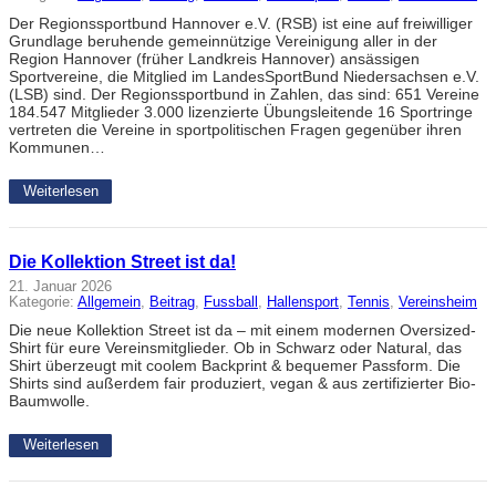
Der Regionssportbund Hannover e.V. (RSB) ist eine auf freiwilliger
Grundlage beruhende gemeinnützige Vereinigung aller in der
Region Hannover (früher Landkreis Hannover) ansässigen
Sportvereine, die Mitglied im LandesSportBund Niedersachsen e.V.
(LSB) sind. Der Regionssportbund in Zahlen, das sind: 651 Vereine
184.547 Mitglieder 3.000 lizenzierte Übungsleitende 16 Sportringe
vertreten die Vereine in sportpolitischen Fragen gegenüber ihren
Kommunen…
Weiterlesen
Die Kollektion Street ist da!
21. Januar 2026
Kategorie:
Allgemein
, 
Beitrag
, 
Fussball
, 
Hallensport
, 
Tennis
, 
Vereinsheim
Die neue Kollektion Street ist da – mit einem modernen Oversized-
Shirt für eure Vereinsmitglieder. Ob in Schwarz oder Natural, das
Shirt überzeugt mit coolem Backprint & bequemer Passform. Die
Shirts sind außerdem fair produziert, vegan & aus zertifizierter Bio-
Baumwolle.
Weiterlesen