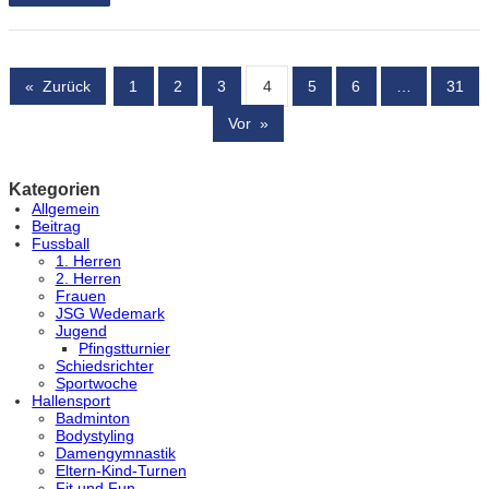
«
Zurück
1
2
3
4
5
6
…
31
Vor
»
Kategorien
Allgemein
Beitrag
Fussball
1. Herren
2. Herren
Frauen
JSG Wedemark
Jugend
Pfingstturnier
Schiedsrichter
Sportwoche
Hallensport
Badminton
Bodystyling
Damengymnastik
Eltern-Kind-Turnen
Fit und Fun