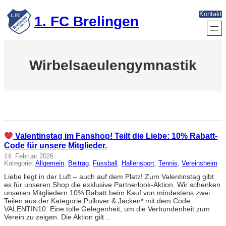
Zum
Kontakt
Inhalt
1. FC Brelingen
springen
Wirbelsaeulengymnastik
Valentinstag im Fanshop! Teilt die Liebe: 10% Rabatt-
Code für unsere Mitglieder.
14. Februar 2026
Kategorie:
Allgemein
, 
Beitrag
, 
Fussball
, 
Hallensport
, 
Tennis
, 
Vereinsheim
Liebe liegt in der Luft – auch auf dem Platz! Zum Valentinstag gibt
es für unseren Shop die exklusive Partnerlook-Aktion. Wir schenken
unseren Mitgliedern 10% Rabatt beim Kauf von mindestens zwei
Teilen aus der Kategorie Pullover & Jacken* mit dem Code:
VALENTIN10. Eine tolle Gelegenheit, um die Verbundenheit zum
Verein zu zeigen. Die Aktion gilt…