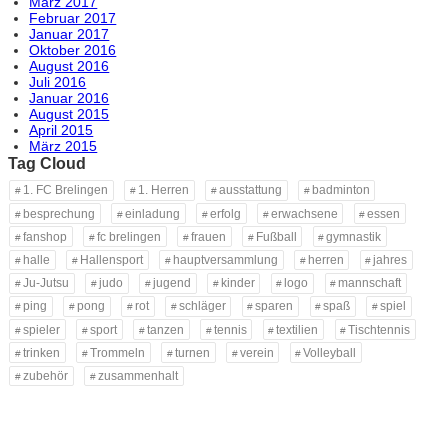
März 2017
Februar 2017
Januar 2017
Oktober 2016
August 2016
Juli 2016
Januar 2016
August 2015
April 2015
März 2015
Tag Cloud
1. FC Brelingen
1. Herren
ausstattung
badminton
besprechung
einladung
erfolg
erwachsene
essen
fanshop
fc brelingen
frauen
Fußball
gymnastik
halle
Hallensport
hauptversammlung
herren
jahres
Ju-Jutsu
judo
jugend
kinder
logo
mannschaft
ping
pong
rot
schläger
sparen
spaß
spiel
spieler
sport
tanzen
tennis
textilien
Tischtennis
trinken
Trommeln
turnen
verein
Volleyball
zubehör
zusammenhalt