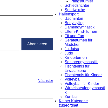
Pfingstturnier
Schiedsrichter
Sportwoche
Hallensport
Badminton
Bodystyling
Damengymnastik
Eltern-Kind-Turnen
Fit und Fun
Geräteturnen für
Abonnieren
Mädchen
Ju-Jutsu
Judo
Kinderturnen
Seniorengymnastik
Tischtennis für
Erwachsene
Tischtennis für Kinder
Volleyball
Nächster
Volleyball für Kinder
Wirbelsaeulengymnasti
k
Zumba
Keiner Kategorie
zugeordnet