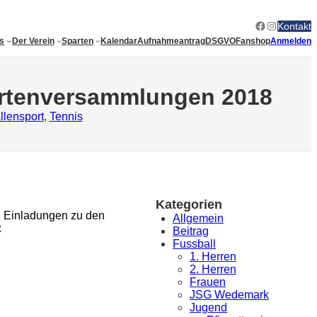
Facebook
Instagram
Kontakt
es
Der Verein
Sparten
Kalendar
Aufnahmeantrag
DSGVO
Fanshop
Anmelden
artenversammlungen 2018
llensport
, 
Tennis
Kategorien
e Einladungen zu den
Allgemein
:
Beitrag
Fussball
1. Herren
2. Herren
Frauen
JSG Wedemark
Jugend