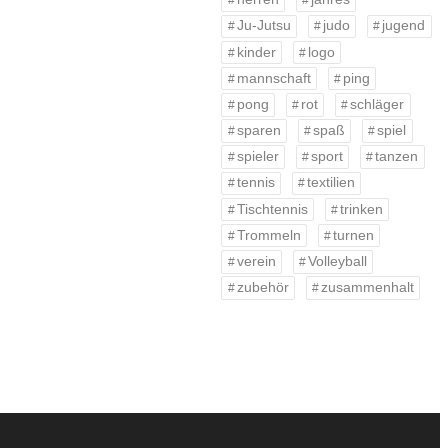
Ju-Jutsu
judo
jugend
kinder
logo
mannschaft
ping
pong
rot
schläger
sparen
spaß
spiel
spieler
sport
tanzen
tennis
textilien
Tischtennis
trinken
Trommeln
turnen
verein
Volleyball
zubehör
zusammenhalt