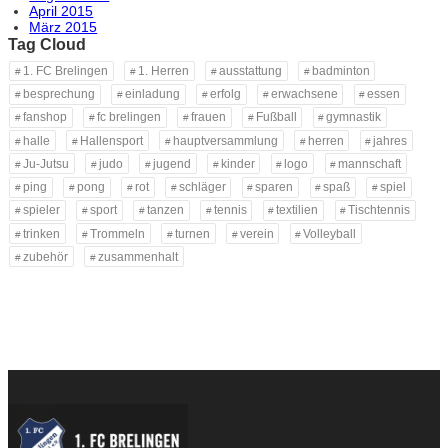
April 2015
März 2015
Tag Cloud
1. FC Brelingen
1. Herren
ausstattung
badminton
besprechung
einladung
erfolg
erwachsene
essen
fanshop
fc brelingen
frauen
Fußball
gymnastik
halle
Hallensport
hauptversammlung
herren
jahres
Ju-Jutsu
judo
jugend
kinder
logo
mannschaft
ping
pong
rot
schläger
sparen
spaß
spiel
spieler
sport
tanzen
tennis
textilien
Tischtennis
trinken
Trommeln
turnen
verein
Volleyball
zubehör
zusammenhalt