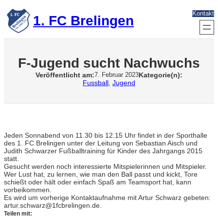
Zum
Kontakt
Inhalt
1. FC Brelingen
springen
F-Jugend sucht Nachwuchs
Veröffentlicht am:
Kategorie(n):
7. Februar 2023
Fussball
, 
Jugend
Jeden Sonnabend von 11.30 bis 12.15 Uhr findet in der Sporthalle
des 1. FC Brelingen unter der Leitung von Sebastian Aisch und
Judith Schwarzer Fußballtraining für Kinder des Jahrgangs 2015
statt.
Gesucht werden noch interessierte Mitspielerinnen und Mitspieler.
Wer Lust hat, zu lernen, wie man den Ball passt und kickt, Tore
schießt oder hält oder einfach Spaß am Teamsport hat, kann
vorbeikommen.
Es wird um vorherige Kontaktaufnahme mit Artur Schwarz gebeten:
artur.schwarz@1fcbrelingen.de.
Teilen mit: