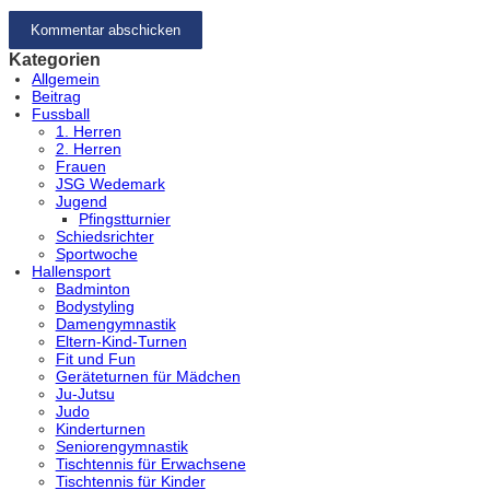
Kategorien
Allgemein
Beitrag
Fussball
1. Herren
2. Herren
Frauen
JSG Wedemark
Jugend
Pfingstturnier
Schiedsrichter
Sportwoche
Hallensport
Badminton
Bodystyling
Damengymnastik
Eltern-Kind-Turnen
Fit und Fun
Geräteturnen für Mädchen
Ju-Jutsu
Judo
Kinderturnen
Seniorengymnastik
Tischtennis für Erwachsene
Tischtennis für Kinder