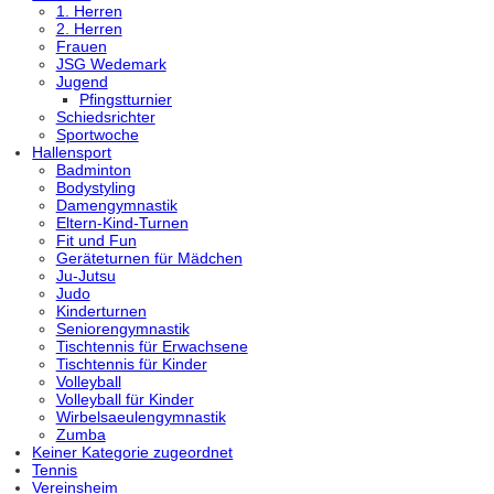
1. Herren
2. Herren
Frauen
JSG Wedemark
Jugend
Pfingstturnier
Schiedsrichter
Sportwoche
Hallensport
Badminton
Bodystyling
Damengymnastik
Eltern-Kind-Turnen
Fit und Fun
Geräteturnen für Mädchen
Ju-Jutsu
Judo
Kinderturnen
Seniorengymnastik
Tischtennis für Erwachsene
Tischtennis für Kinder
Volleyball
Volleyball für Kinder
Wirbelsaeulengymnastik
Zumba
Keiner Kategorie zugeordnet
Tennis
Vereinsheim