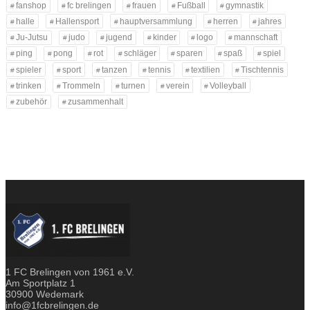
fanshop
fc brelingen
frauen
Fußball
gymnastik
halle
Hallensport
hauptversammlung
herren
jahres
Ju-Jutsu
judo
jugend
kinder
logo
mannschaft
ping
pong
rot
schläger
sparen
spaß
spiel
spieler
sport
tanzen
tennis
textilien
Tischtennis
trinken
Trommeln
turnen
verein
Volleyball
zubehör
zusammenhalt
1 FC Brelingen von 1961 e.V.
Am Sportplatz 1
30900 Wedemark
info@1fcbrelingen.de