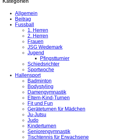
Kategorien
Allgemein
Beitrag
Fussball
1. Herren
2. Herren
Frauen
JSG Wedemark
Jugend
Pfingstturnier
Schiedsrichter
Sportwoche
Hallensport
Badminton
Bodystyling
Damengymnastik
Eltern-Kind-Turnen
Fit und Fun
Geräteturnen für Mädchen
Ju-Jutsu
Judo
Kinderturnen
Seniorengymnastik
Tischtennis für Erwachsene