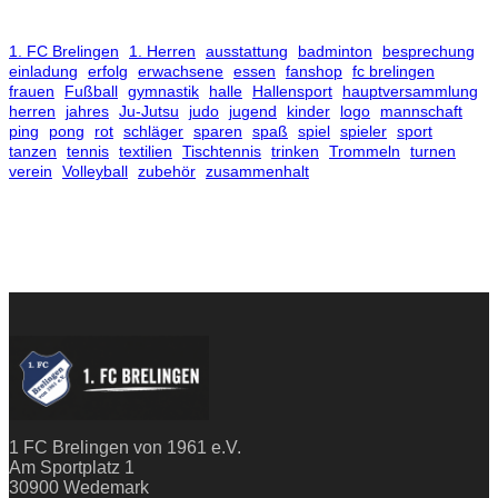
1. FC Brelingen
1. Herren
ausstattung
badminton
besprechung
einladung
erfolg
erwachsene
essen
fanshop
fc brelingen
frauen
Fußball
gymnastik
halle
Hallensport
hauptversammlung
herren
jahres
Ju-Jutsu
judo
jugend
kinder
logo
mannschaft
ping
pong
rot
schläger
sparen
spaß
spiel
spieler
sport
tanzen
tennis
textilien
Tischtennis
trinken
Trommeln
turnen
verein
Volleyball
zubehör
zusammenhalt
1 FC Brelingen von 1961 e.V.
Am Sportplatz 1
30900 Wedemark