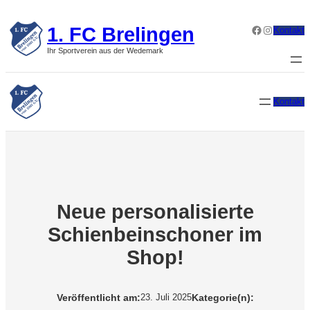
Zum
Inhalt
1. FC Brelingen
Facebook
Instagram
Kontakt
springen
Ihr Sportverein aus der Wedemark
Kontakt
Neue personalisierte
Schienbeinschoner im
Shop!
Veröffentlicht am:
Kategorie(n):
23. Juli 2025