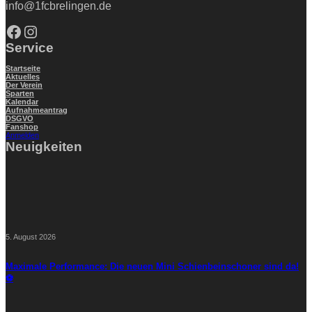
info@1fcbrelingen.de
Facebook
Instagram
Service
Startseite
Aktuelles
Der Verein
Sparten
Kalendar
Aufnahmeantrag
DSGVO
Fanshop
Anmelden
Neuigkeiten
5. August 2026
Maximale Performance: Die neuen Mini Schienbeinschoner sind da!
⚽