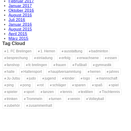
Februar 2017
Januar 2017
Oktober 2016
August 2016
Juli 2016
Januar 2016
August 2015
April 2015
März 2015
Tag Cloud
1. FC Brelingen
1. Herren
ausstattung
badminton
besprechung
einladung
erfolg
erwachsene
essen
fanshop
fc brelingen
frauen
Fußball
gymnastik
halle
Hallensport
hauptversammlung
herren
jahres
Ju-Jutsu
judo
jugend
kinder
logo
mannschaft
ping
pong
rot
schläger
sparen
spaß
spiel
spieler
sport
tanzen
tennis
textilien
Tischtennis
trinken
Trommeln
turnen
verein
Volleyball
zubehör
zusammenhalt