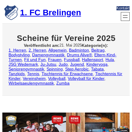
Zum
Kontakt
Inhalt
1. FC Brelingen
springen
Scheine für Vereine 2025
Veröffentlicht am:
Kategorie(n):
21. Mai 2025
1. Herren
, 
2. Herren
, 
Allgemein
, 
Badminton
, 
Beitrag
, 
Bodystyling
, 
Damengymnastik
, 
Drums Alive®
, 
Eltern-Kind-
Turnen
, 
Fit und Fun
, 
Frauen
, 
Fussball
, 
Hallensport
, 
Hula
, 
JSG Wedemark
, 
Ju-Jutsu
, 
Judo
, 
Jugend
, 
Kinderyoga
, 
Seniorengymnastik
, 
Spinning
, 
Step Aerobic
, 
Tabata
, 
Tanzkids
, 
Tennis
, 
Tischtennis für Erwachsene
, 
Tischtennis für
Kinder
, 
Vereinsheim
, 
Volleyball
, 
Volleyball für Kinder
, 
Wirbelsaeulengymnastik
, 
Zumba