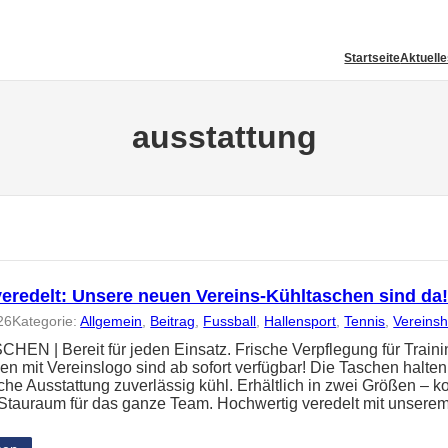
Startseite
Aktuell
ausstattung
veredelt: Unsere neuen Vereins-Kühltaschen sind da
26
Kategorie:
Allgemein
, 
Beitrag
, 
Fussball
, 
Hallensport
, 
Tennis
, 
Vereins
EN | Bereit für jeden Einsatz. Frische Verpflegung für Train
en mit Vereinslogo sind ab sofort verfügbar! Die Taschen halte
che Ausstattung zuverlässig kühl. Erhältlich in zwei Größen – k
l Stauraum für das ganze Team. Hochwertig veredelt mit unsere