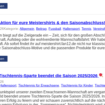
sen
Aktion für eure Meistershirts & den Saisonabschluss
026
Kategorie:
Allgemein
, 
Beitrag
, 
Fussball
, 
Hallensport
, 
Tennis
, 
Vereins
n biegt auf die Zielgerade ein – Zeit, sich für den großen Absc
haft, Aufstieg oder die wohlverdiente Mannschaftsfahrt: Wir hab
. Ab sofort findet ihr auf meistershirt.fan12.de nicht nur klassi
e Saisonabschluss-Motive und die passenden Produkte für eur
sen
Tischtennis-Sparte beendet die Saison 2025/2026
026
Hallensport
, 
Tischtennis für Erwachsene
, 
Tischtennis für Kinder
, 
Tischte
Punktspiel unserer zweiten Erwachsenen-Mannschaft am verg
d beendet unsere Tischtennis-Sparte die Saison 2025/2026. In
ren Erfolg zu feiern und wir schauen zuversichtlich auf die näch
n wenig Erholung in der „Sommerpause“. Nichtsdestotrotz wird 