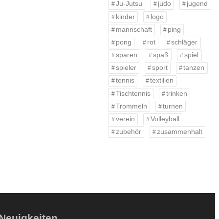
Ju-Jutsu
judo
jugend
kinder
logo
mannschaft
ping
pong
rot
schläger
sparen
spaß
spiel
spieler
sport
tanzen
tennis
textilien
Tischtennis
trinken
Trommeln
turnen
verein
Volleyball
zubehör
zusammenhalt
Neuigkeiten