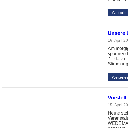
Weiterle
Unsere 
16. April 2
Am morgig
spannende
7. Platz 
Stimmung
Weiterle
Vorstel
15. April 2
Heute ste
Veransta
WEDEMARK 