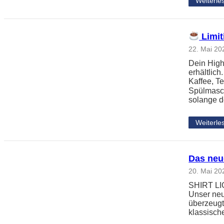
Weiterle
Limit
22. Mai 20
Dein High
erhältlic
Kaffee, Te
Spülmasc
solange d
Weiterle
Das neu
20. Mai 20
SHIRT LIGH
Unser neu
überzeugt
klassisch