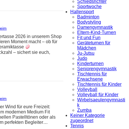
Schiedsrichter
Sportwoche
Hallensport
Badminton
Bodystyling
Damengymnastik
heim
Eltern-Kind-Turnen
mlertasse 2026 in unserem Shop
Fit und Fun
deren Moment macht – ob für
Geräteturnen für
eramiktasse
Mädchen
zahl – sichert sie euch,
Ju-Jutsu
Judo
Kinderturnen
Seniorengymnastik
Tischtennis für
Erwachsene
Tischtennis für Kinder
Volleyball
Volleyball für Kinder
heim
Wirbelsaeulengymnasti
k
er Wind für eure Freizeit:
Zumba
t im modernen Medium Fit
Keiner Kategorie
ellen Pastelltönen oder als
zugeordnet
um perfekten Begleiter…
Tennis