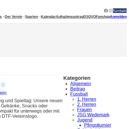
Facebook
Instagram
Kontakt
es
Der Verein
Sparten
Kalendar
Aufnahmeantrag
DSGVO
Fanshop
Anmelden
Kategorien
Allgemein
!
Beitrag
heim
Fussball
1. Herren
ing und Spieltag: Unsere neuen
2. Herren
n Getränke, Snacks oder
Frauen
ompakt für unterwegs oder mit
JSG Wedemark
m DTF-Vereinslogo.
Jugend
Pfingstturnier