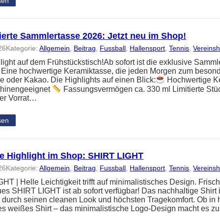
sen
ierte Sammlertasse 2026: Jetzt neu im Shop!
26
Kategorie:
Allgemein
, 
Beitrag
, 
Fussball
, 
Hallensport
, 
Tennis
, 
Vereins
light auf dem Frühstückstisch!Ab sofort ist die exklusive Sam
h. Eine hochwertige Keramiktasse, die jeden Morgen zum beson
e oder Kakao. Die Highlights auf einen Blick:
Hochwertige K
hinengeeignet
Fassungsvermögen ca. 330 ml Limitierte Stück
er Vorrat…
sen
e Highlight im Shop: SHIRT LIGHT
26
Kategorie:
Allgemein
, 
Beitrag
, 
Fussball
, 
Hallensport
, 
Tennis
, 
Vereins
T | Helle Leichtigkeit trifft auf minimalistisches Design. Frisch
es SHIRT LIGHT ist ab sofort verfügbar! Das nachhaltige Shir
 durch seinen cleanen Look und höchsten Tragekomfort. Ob in h
es weißes Shirt – das minimalistische Logo-Design macht es z