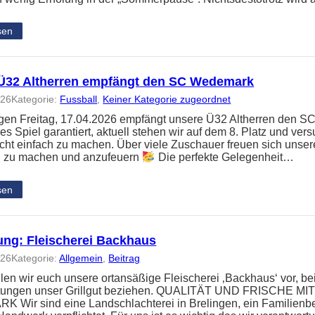
sen
Ü32 Altherren empfängt den SC Wedemark
026
Kategorie:
Fussball
, 
Keiner Kategorie zugeordnet
en Freitag, 17.04.2026 empfängt unsere Ü32 Altherren den S
s Spiel garantiert, aktuell stehen wir auf dem 8. Platz und v
nicht einfach zu machen. Über viele Zuschauer freuen sich unser
 zu machen und anzufeuern
Die perfekte Gelegenheit…
sen
lung: Fleischerei Backhaus
026
Kategorie:
Allgemein
, 
Beitrag
llen wir euch unsere ortansäßige Fleischerei ‚Backhaus‘ vor, be
ltungen unser Grillgut beziehen. QUALITÄT UND FRISCHE 
Wir sind eine Landschlachterei in Brelingen, ein Familienbet