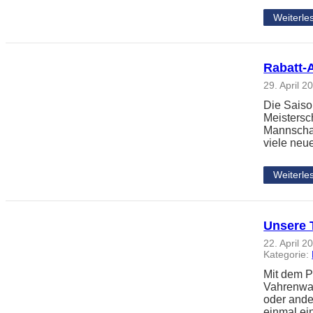
Weiterle
Rabatt-
29. April 2
Die Saiso
Meistersc
Mannschaft
viele neu
Weiterle
Unsere 
22. April 2
Kategorie:
Mit dem 
Vahrenwal
oder ande
einmal ei