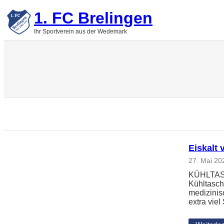
Zum
1. FC Brelingen
Inhalt
springen
Ihr Sportverein aus der Wedemark
Eiskalt 
27. Mai 20
KÜHLTASCH
Kühltasch
medizinis
extra vie