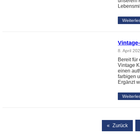
unserem H
Lebensmi
Weiterle
Vintage
8. April 20
Bereit für
Vintage K
einen aut
farbigen 
Ergänzt 
Weiterle
«
Zurück