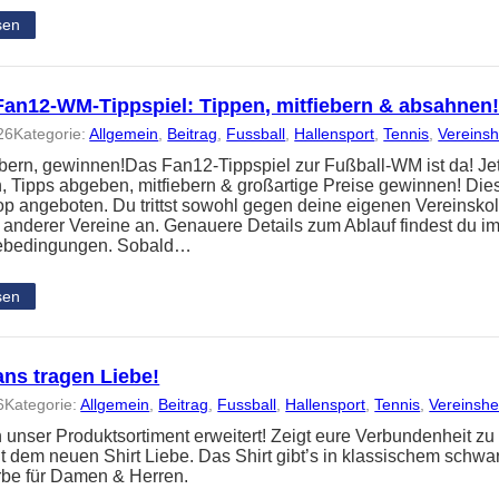
sen
an12-WM-Tippspiel: Tippen, mitfiebern & absahnen
26
Kategorie:
Allgemein
, 
Beitrag
, 
Fussball
, 
Hallensport
, 
Tennis
, 
Vereins
iebern, gewinnen!Das Fan12-Tippspiel zur Fußball-WM ist da! Je
 Tipps abgeben, mitfiebern & großartige Preise gewinnen! Dies
p angeboten. Du trittst sowohl gegen deine eigenen Vereinsko
r anderer Vereine an. Genauere Details zum Ablauf findest du 
ebedingungen. Sobald…
sen
ans tragen Liebe!
6
Kategorie:
Allgemein
, 
Beitrag
, 
Fussball
, 
Hallensport
, 
Tennis
, 
Vereinsh
 unser Produktsortiment erweitert! Zeigt eure Verbundenheit z
t dem neuen Shirt Liebe. Das Shirt gibt’s in klassischem schwar
rbe für Damen & Herren.