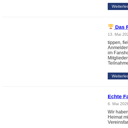
Weiterle
Das F
13. Mai 20
tippen, f
Anmelden,
im Fansho
Mitgliede
Teilnahm
Weiterle
Echte F
6. Mai 202
Wir haben
Heimat mi
Vereinsfa