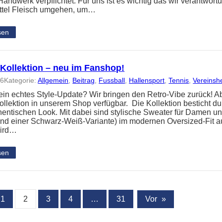
andwerk verpflichtet. Für uns ist es wichtig das wir verantwort
ttel Fleisch umgehen, um…
sen
-Kollektion – neu im Fanshop!
26
Kategorie:
Allgemein
, 
Beitrag
, 
Fussball
, 
Hallensport
, 
Tennis
, 
Vereinsh
 ein echtes Style-Update? Wir bringen den Retro-Vibe zurück! Ab
ollektion in unserem Shop verfügbar. Die Kollektion besticht d
hentischen Look. Mit dabei sind stylische Sweater für Damen und
und einer Schwarz-Weiß-Variante) im modernen Oversized-Fit 
wird…
sen
1
2
3
4
…
31
Vor
»