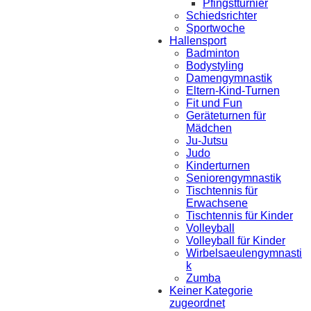
Pfingstturnier
Schiedsrichter
Sportwoche
Hallensport
Badminton
Bodystyling
Damengymnastik
Eltern-Kind-Turnen
Fit und Fun
Geräteturnen für
Mädchen
Ju-Jutsu
Judo
Kinderturnen
Seniorengymnastik
Tischtennis für
Erwachsene
Tischtennis für Kinder
Volleyball
Volleyball für Kinder
Wirbelsaeulengymnasti
k
Zumba
Keiner Kategorie
zugeordnet