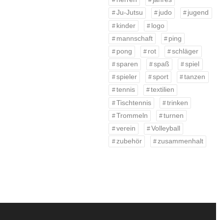
Ju-Jutsu
judo
jugend
kinder
logo
mannschaft
ping
pong
rot
schläger
sparen
spaß
spiel
spieler
sport
tanzen
tennis
textilien
Tischtennis
trinken
Trommeln
turnen
verein
Volleyball
zubehör
zusammenhalt