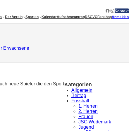
Facebook
Instagram
Kontakt
es
Der Verein
Sparten
Kalendar
Aufnahmeantrag
DSGVO
Fanshop
Anmelden
für Erwachsene
uch neue Spieler die den Sport
Kategorien
Allgemein
Beitrag
Fussball
1. Herren
2. Herren
Frauen
JSG Wedemark
Jugend