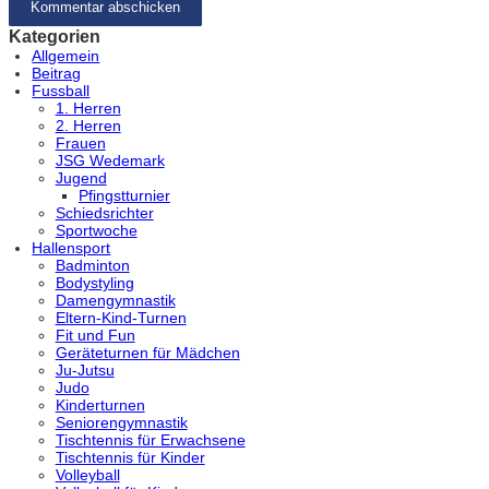
Kategorien
Allgemein
Beitrag
Fussball
1. Herren
2. Herren
Frauen
JSG Wedemark
Jugend
Pfingstturnier
Schiedsrichter
Sportwoche
Hallensport
Badminton
Bodystyling
Damengymnastik
Eltern-Kind-Turnen
Fit und Fun
Geräteturnen für Mädchen
Ju-Jutsu
Judo
Kinderturnen
Seniorengymnastik
Tischtennis für Erwachsene
Tischtennis für Kinder
Volleyball