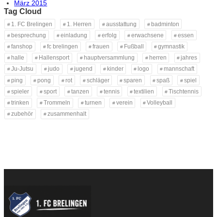
März 2015
Tag Cloud
1. FC Brelingen
1. Herren
ausstattung
badminton
besprechung
einladung
erfolg
erwachsene
essen
fanshop
fc brelingen
frauen
Fußball
gymnastik
halle
Hallensport
hauptversammlung
herren
jahres
Ju-Jutsu
judo
jugend
kinder
logo
mannschaft
ping
pong
rot
schläger
sparen
spaß
spiel
spieler
sport
tanzen
tennis
textilien
Tischtennis
trinken
Trommeln
turnen
verein
Volleyball
zubehör
zusammenhalt