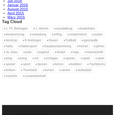
Juli 2016
Januar 2016
August 2015
April 2015
März 2015
Tag Cloud
1. FC Brelingen
1. Herren
ausstattung
badminton
besprechung
einladung
erfolg
erwachsene
essen
fanshop
fc brelingen
frauen
Fußball
gymnastik
halle
Hallensport
hauptversammlung
herren
jahres
Ju-Jutsu
judo
jugend
kinder
logo
mannschaft
ping
pong
rot
schläger
sparen
spaß
spiel
spieler
sport
tanzen
tennis
textilien
Tischtennis
trinken
Trommeln
turnen
verein
Volleyball
zubehör
zusammenhalt