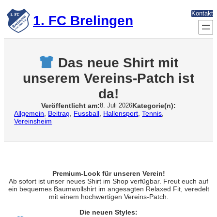
Zum
Kontakt
Inhalt
1. FC Brelingen
springen
Das neue Shirt mit
unserem Vereins-Patch ist
da!
Veröffentlicht am:
Kategorie(n):
8. Juli 2026
Allgemein
, 
Beitrag
, 
Fussball
, 
Hallensport
, 
Tennis
, 
Vereinsheim
Premium-Look für unseren Verein!
Ab sofort ist unser neues Shirt im Shop verfügbar. Freut euch auf
ein bequemes Baumwollshirt im angesagten Relaxed Fit, veredelt
mit einem hochwertigen Vereins-Patch.
Die neuen Styles: