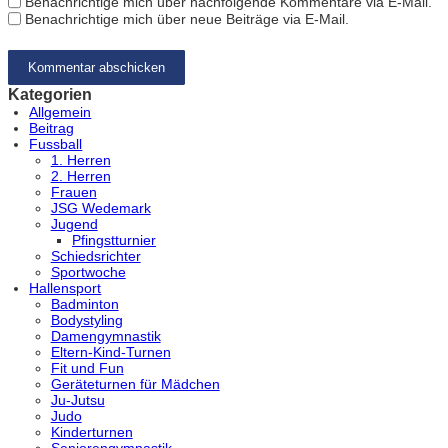
Benachrichtige mich über nachfolgende Kommentare via E-Mail.
Benachrichtige mich über neue Beiträge via E-Mail.
Kategorien
Allgemein
Beitrag
Fussball
1. Herren
2. Herren
Frauen
JSG Wedemark
Jugend
Pfingstturnier
Schiedsrichter
Sportwoche
Hallensport
Badminton
Bodystyling
Damengymnastik
Eltern-Kind-Turnen
Fit und Fun
Geräteturnen für Mädchen
Ju-Jutsu
Judo
Kinderturnen
Seniorengymnastik