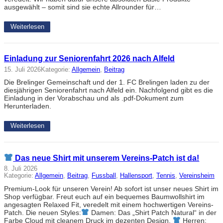
ausgewählt – somit sind sie echte Allrounder für…
Weiterlesen
Einladung zur Seniorenfahrt 2026 nach Alfeld
15. Juli 2026
Kategorie:
Allgemein
, 
Beitrag
Die Brelinger Gemeinschaft und der 1. FC Brelingen laden zu der
diesjährigen Seniorenfahrt nach Alfeld ein. Nachfolgend gibt es die
Einladung in der Vorabschau und als .pdf-Dokument zum
Herunterladen.
Weiterlesen
Das neue Shirt mit unserem Vereins-Patch ist da!
8. Juli 2026
Kategorie:
Allgemein
, 
Beitrag
, 
Fussball
, 
Hallensport
, 
Tennis
, 
Vereinsheim
Premium-Look für unseren Verein! Ab sofort ist unser neues Shirt im
Shop verfügbar. Freut euch auf ein bequemes Baumwollshirt im
angesagten Relaxed Fit, veredelt mit einem hochwertigen Vereins-
Patch. Die neuen Styles:
Damen: Das „Shirt Patch Natural“ in der
Farbe Cloud mit cleanem Druck im dezenten Design.
Herren: