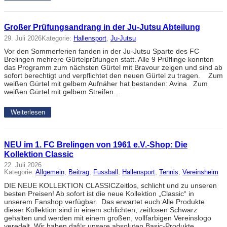
Großer Prüfungsandrang in der Ju-Jutsu Abteilung
29. Juli 2026
Kategorie:
Hallensport
, 
Ju-Jutsu
Vor den Sommerferien fanden in der Ju-Jutsu Sparte des FC
Brelingen mehrere Gürtelprüfungen statt. Alle 9 Prüflinge konnten
das Programm zum nächsten Gürtel mit Bravour zeigen und sind ab
sofort berechtigt und verpflichtet den neuen Gürtel zu tragen. Zum
weißen Gürtel mit gelbem Aufnäher hat bestanden: Avina Zum
weißen Gürtel mit gelbem Streifen…
Weiterlesen
NEU im 1. FC Brelingen von 1961 e.V.-Shop: Die
Kollektion Classic
22. Juli 2026
Kategorie:
Allgemein
, 
Beitrag
, 
Fussball
, 
Hallensport
, 
Tennis
, 
Vereinsheim
DIE NEUE KOLLEKTION CLASSICZeitlos, schlicht und zu unseren
besten Preisen! Ab sofort ist die neue Kollektion „Classic“ in
unserem Fanshop verfügbar. Das erwartet euch:Alle Produkte
dieser Kollektion sind in einem schlichten, zeitlosen Schwarz
gehalten und werden mit einem großen, vollfarbigen Vereinslogo
veredelt. Wir haben dafür unsere absoluten Basic-Produkte