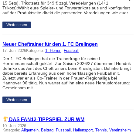
15 Sets). Trikotsatz für 349 € zzgl. Veredelungen (14+1
Trikots):Wählt eure Spieler- und Torwarttrikots aus und konfiguriert
auf der Produktseite direkt die passenden Veredelungen wie euer…
Weiterlesen
Neuer Cheftrainer für den 1. FC Brelingen
17. Juni 2026
Kategorie:
1. Herren
, 
Fussball
Der 1. FC Brelingen hat die Trainerfrage für seine I.
Herrenmannschaft geklärt: Zur Saison 2026/27 übernimmt Hendrik
Behnke das Amt des Cheftrainers beim Kreisligisten. Behnke bringt
dabei bereits Erfahrung aus dem höherklassigen Fußball mit.
Zuletzt war er als Co-Trainer in der Frauen-Regionalliga bei
Hannover 96 tätig. Nun wartet auf ihn eine neue Herausforderung:
Gemeinsam mit…
Weiterlesen
DAS FAN12-TIPPSPIEL ZUR WM
10. Juni 2026
Kategorie:
Allgemein
, 
Beitrag
, 
Fussball
, 
Hallensport
, 
Tennis
, 
Vereinsheim