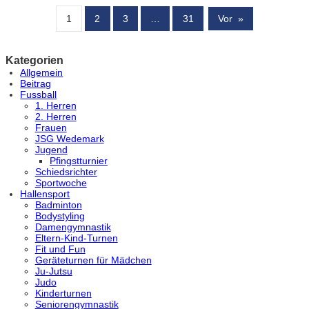
1
2
3
…
31
Vor
»
Kategorien
Allgemein
Beitrag
Fussball
1. Herren
2. Herren
Frauen
JSG Wedemark
Jugend
Pfingstturnier
Schiedsrichter
Sportwoche
Hallensport
Badminton
Bodystyling
Damengymnastik
Eltern-Kind-Turnen
Fit und Fun
Geräteturnen für Mädchen
Ju-Jutsu
Judo
Kinderturnen
Seniorengymnastik