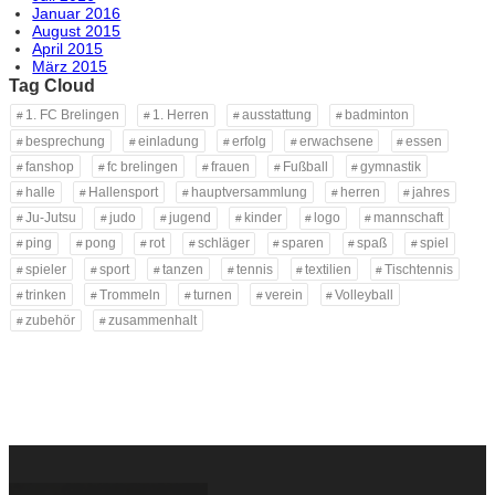
Januar 2016
August 2015
April 2015
März 2015
Tag Cloud
1. FC Brelingen
1. Herren
ausstattung
badminton
besprechung
einladung
erfolg
erwachsene
essen
fanshop
fc brelingen
frauen
Fußball
gymnastik
halle
Hallensport
hauptversammlung
herren
jahres
Ju-Jutsu
judo
jugend
kinder
logo
mannschaft
ping
pong
rot
schläger
sparen
spaß
spiel
spieler
sport
tanzen
tennis
textilien
Tischtennis
trinken
Trommeln
turnen
verein
Volleyball
zubehör
zusammenhalt