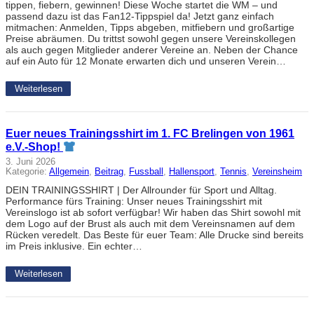
tippen, fiebern, gewinnen! Diese Woche startet die WM – und
passend dazu ist das Fan12-Tippspiel da! Jetzt ganz einfach
mitmachen: Anmelden, Tipps abgeben, mitfiebern und großartige
Preise abräumen. Du trittst sowohl gegen unsere Vereinskollegen
als auch gegen Mitglieder anderer Vereine an. Neben der Chance
auf ein Auto für 12 Monate erwarten dich und unseren Verein…
Weiterlesen
Euer neues Trainingsshirt im 1. FC Brelingen von 1961
e.V.-Shop!
3. Juni 2026
Kategorie:
Allgemein
, 
Beitrag
, 
Fussball
, 
Hallensport
, 
Tennis
, 
Vereinsheim
DEIN TRAININGSSHIRT | Der Allrounder für Sport und Alltag.
Performance fürs Training: Unser neues Trainingsshirt mit
Vereinslogo ist ab sofort verfügbar! Wir haben das Shirt sowohl mit
dem Logo auf der Brust als auch mit dem Vereinsnamen auf dem
Rücken veredelt. Das Beste für euer Team: Alle Drucke sind bereits
im Preis inklusive. Ein echter…
Weiterlesen