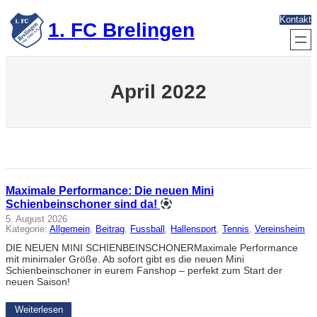
Zum
Kontakt
Inhalt
1. FC Brelingen
springen
April 2022
Maximale Performance: Die neuen Mini
Schienbeinschoner sind da!
5. August 2026
Kategorie:
Allgemein
, 
Beitrag
, 
Fussball
, 
Hallensport
, 
Tennis
, 
Vereinsheim
DIE NEUEN MINI SCHIENBEINSCHONERMaximale Performance
mit minimaler Größe. Ab sofort gibt es die neuen Mini
Schienbeinschoner in eurem Fanshop – perfekt zum Start der
neuen Saison!
Weiterlesen