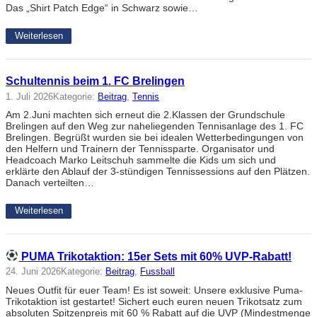
Das „Shirt Patch Edge“ in Schwarz sowie…
Weiterlesen
Schultennis beim 1. FC Brelingen
1. Juli 2026
Kategorie:
Beitrag
, 
Tennis
Am 2.Juni machten sich erneut die 2.Klassen der Grundschule
Brelingen auf den Weg zur naheliegenden Tennisanlage des 1. FC
Brelingen. Begrüßt wurden sie bei idealen Wetterbedingungen von
den Helfern und Trainern der Tennissparte. Organisator und
Headcoach Marko Leitschuh sammelte die Kids um sich und
erklärte den Ablauf der 3-stündigen Tennissessions auf den Plätzen.
Danach verteilten…
Weiterlesen
PUMA Trikotaktion: 15er Sets mit 60% UVP-Rabatt!
24. Juni 2026
Kategorie:
Beitrag
, 
Fussball
Neues Outfit für euer Team! Es ist soweit: Unsere exklusive Puma-
Trikotaktion ist gestartet! Sichert euch euren neuen Trikotsatz zum
absoluten Spitzenpreis mit 60 % Rabatt auf die UVP (Mindestmenge