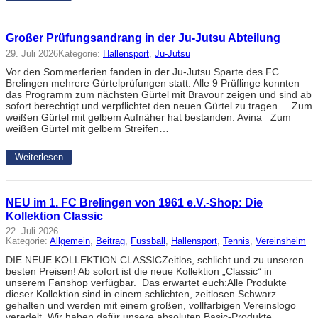
Großer Prüfungsandrang in der Ju-Jutsu Abteilung
29. Juli 2026
Kategorie:
Hallensport
, 
Ju-Jutsu
Vor den Sommerferien fanden in der Ju-Jutsu Sparte des FC
Brelingen mehrere Gürtelprüfungen statt. Alle 9 Prüflinge konnten
das Programm zum nächsten Gürtel mit Bravour zeigen und sind ab
sofort berechtigt und verpflichtet den neuen Gürtel zu tragen. Zum
weißen Gürtel mit gelbem Aufnäher hat bestanden: Avina Zum
weißen Gürtel mit gelbem Streifen…
Weiterlesen
NEU im 1. FC Brelingen von 1961 e.V.-Shop: Die
Kollektion Classic
22. Juli 2026
Kategorie:
Allgemein
, 
Beitrag
, 
Fussball
, 
Hallensport
, 
Tennis
, 
Vereinsheim
DIE NEUE KOLLEKTION CLASSICZeitlos, schlicht und zu unseren
besten Preisen! Ab sofort ist die neue Kollektion „Classic“ in
unserem Fanshop verfügbar. Das erwartet euch:Alle Produkte
dieser Kollektion sind in einem schlichten, zeitlosen Schwarz
gehalten und werden mit einem großen, vollfarbigen Vereinslogo
veredelt. Wir haben dafür unsere absoluten Basic-Produkte