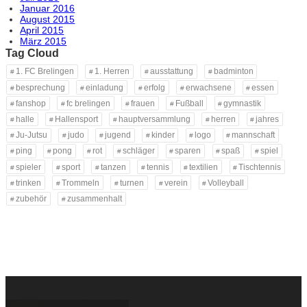
Januar 2016
August 2015
April 2015
März 2015
Tag Cloud
1. FC Brelingen
1. Herren
ausstattung
badminton
besprechung
einladung
erfolg
erwachsene
essen
fanshop
fc brelingen
frauen
Fußball
gymnastik
halle
Hallensport
hauptversammlung
herren
jahres
Ju-Jutsu
judo
jugend
kinder
logo
mannschaft
ping
pong
rot
schläger
sparen
spaß
spiel
spieler
sport
tanzen
tennis
textilien
Tischtennis
trinken
Trommeln
turnen
verein
Volleyball
zubehör
zusammenhalt