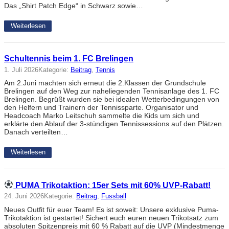
Das „Shirt Patch Edge“ in Schwarz sowie…
Weiterlesen
Schultennis beim 1. FC Brelingen
1. Juli 2026
Kategorie:
Beitrag
, 
Tennis
Am 2.Juni machten sich erneut die 2.Klassen der Grundschule
Brelingen auf den Weg zur naheliegenden Tennisanlage des 1. FC
Brelingen. Begrüßt wurden sie bei idealen Wetterbedingungen von
den Helfern und Trainern der Tennissparte. Organisator und
Headcoach Marko Leitschuh sammelte die Kids um sich und
erklärte den Ablauf der 3-stündigen Tennissessions auf den Plätzen.
Danach verteilten…
Weiterlesen
PUMA Trikotaktion: 15er Sets mit 60% UVP-Rabatt!
24. Juni 2026
Kategorie:
Beitrag
, 
Fussball
Neues Outfit für euer Team! Es ist soweit: Unsere exklusive Puma-
Trikotaktion ist gestartet! Sichert euch euren neuen Trikotsatz zum
absoluten Spitzenpreis mit 60 % Rabatt auf die UVP (Mindestmenge