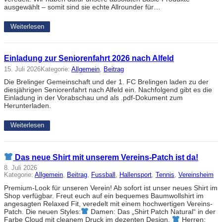
ausgewählt – somit sind sie echte Allrounder für…
Weiterlesen
Einladung zur Seniorenfahrt 2026 nach Alfeld
15. Juli 2026
Kategorie:
Allgemein
, 
Beitrag
Die Brelinger Gemeinschaft und der 1. FC Brelingen laden zu der
diesjährigen Seniorenfahrt nach Alfeld ein. Nachfolgend gibt es die
Einladung in der Vorabschau und als .pdf-Dokument zum
Herunterladen.
Weiterlesen
Das neue Shirt mit unserem Vereins-Patch ist da!
8. Juli 2026
Kategorie:
Allgemein
, 
Beitrag
, 
Fussball
, 
Hallensport
, 
Tennis
, 
Vereinsheim
Premium-Look für unseren Verein! Ab sofort ist unser neues Shirt im
Shop verfügbar. Freut euch auf ein bequemes Baumwollshirt im
angesagten Relaxed Fit, veredelt mit einem hochwertigen Vereins-
Patch. Die neuen Styles:
Damen: Das „Shirt Patch Natural“ in der
Farbe Cloud mit cleanem Druck im dezenten Design.
Herren: