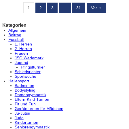
1
2
3
…
31
Vor
»
Kategorien
Allgemein
Beitrag
Fussball
1. Herren
2. Herren
Frauen
JSG Wedemark
Jugend
Pfingstturnier
Schiedsrichter
Sportwoche
Hallensport
Badminton
Bodystyling
Damengymnastik
Eltern-Kind-Turnen
Fit und Fun
Geräteturnen für Mädchen
Ju-Jutsu
Judo
Kinderturnen
Seniorengymnastik