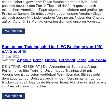
tippen, fiebern, gewinnen! Diese Woche startet die WM – und
passend dazu ist das Fan12-Tippspiel da! Jetzt ganz einfach
mitmachen: Anmelden, Tipps abgeben, mitfiebern und großartige
Preise abräumen. Du trittst sowohl gegen unsere Vereinskollegen
als auch gegen Mitglieder anderer Vereine an. Neben der Chance
auf ein Auto für 12 Monate erwarten dich und unseren Verein…
Weiterlesen
Euer neues Trainingsshirt im 1. FC Brelingen von 1961
e.V.-Shop!
3. Juni 2026
Kategorie:
Allgemein
, 
Beitrag
, 
Fussball
, 
Hallensport
, 
Tennis
, 
Vereinsheim
DEIN TRAININGSSHIRT | Der Allrounder für Sport und Alltag.
Performance fürs Training: Unser neues Trainingsshirt mit
Vereinslogo ist ab sofort verfügbar! Wir haben das Shirt sowohl mit
dem Logo auf der Brust als auch mit dem Vereinsnamen auf dem
Rücken veredelt. Das Beste für euer Team: Alle Drucke sind bereits
im Preis inklusive. Ein echter…
Weiterlesen