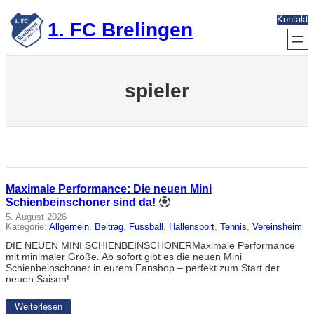
Zum
Kontakt
Inhalt
1. FC Brelingen
springen
spieler
Maximale Performance: Die neuen Mini
Schienbeinschoner sind da!
5. August 2026
Kategorie:
Allgemein
, 
Beitrag
, 
Fussball
, 
Hallensport
, 
Tennis
, 
Vereinsheim
DIE NEUEN MINI SCHIENBEINSCHONERMaximale Performance
mit minimaler Größe. Ab sofort gibt es die neuen Mini
Schienbeinschoner in eurem Fanshop – perfekt zum Start der
neuen Saison!
Weiterlesen