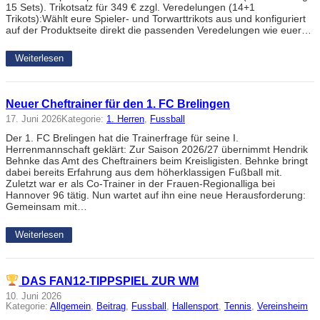
15 Sets). Trikotsatz für 349 € zzgl. Veredelungen (14+1
Trikots):Wählt eure Spieler- und Torwarttrikots aus und konfiguriert
auf der Produktseite direkt die passenden Veredelungen wie euer…
Weiterlesen
Neuer Cheftrainer für den 1. FC Brelingen
17. Juni 2026
Kategorie:
1. Herren
, 
Fussball
Der 1. FC Brelingen hat die Trainerfrage für seine I.
Herrenmannschaft geklärt: Zur Saison 2026/27 übernimmt Hendrik
Behnke das Amt des Cheftrainers beim Kreisligisten. Behnke bringt
dabei bereits Erfahrung aus dem höherklassigen Fußball mit.
Zuletzt war er als Co-Trainer in der Frauen-Regionalliga bei
Hannover 96 tätig. Nun wartet auf ihn eine neue Herausforderung:
Gemeinsam mit…
Weiterlesen
DAS FAN12-TIPPSPIEL ZUR WM
10. Juni 2026
Kategorie:
Allgemein
, 
Beitrag
, 
Fussball
, 
Hallensport
, 
Tennis
, 
Vereinsheim