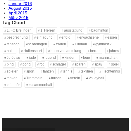
Januar 2016
August 2015
April 2015
März 2015
Tag Cloud
1. FC Brelingen
1. Herren
ausstattung
badminton
besprechung
einladung
erfolg
erwachsene
essen
fanshop
fc brelingen
frauen
Fußball
gymnastik
halle
Hallensport
hauptversammlung
herren
jahres
Ju-Jutsu
judo
jugend
kinder
logo
mannschaft
ping
pong
rot
schläger
sparen
spaß
spiel
spieler
sport
tanzen
tennis
textilien
Tischtennis
trinken
Trommeln
turnen
verein
Volleyball
zubehör
zusammenhalt