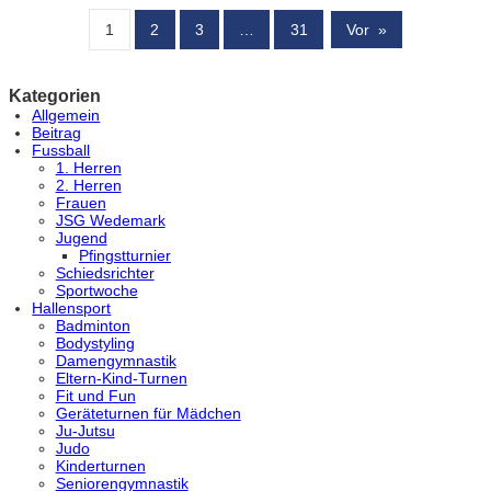
1
2
3
…
31
Vor
»
Kategorien
Allgemein
Beitrag
Fussball
1. Herren
2. Herren
Frauen
JSG Wedemark
Jugend
Pfingstturnier
Schiedsrichter
Sportwoche
Hallensport
Badminton
Bodystyling
Damengymnastik
Eltern-Kind-Turnen
Fit und Fun
Geräteturnen für Mädchen
Ju-Jutsu
Judo
Kinderturnen
Seniorengymnastik