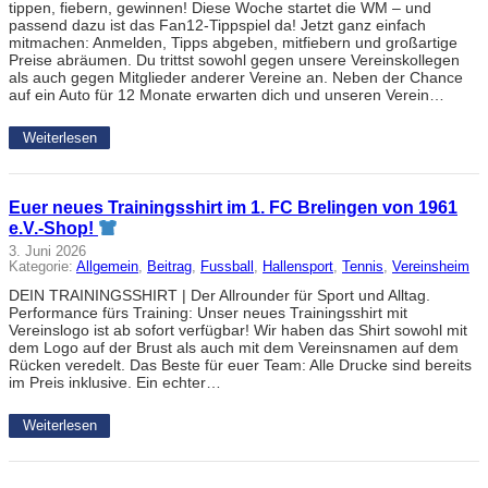
tippen, fiebern, gewinnen! Diese Woche startet die WM – und
passend dazu ist das Fan12-Tippspiel da! Jetzt ganz einfach
mitmachen: Anmelden, Tipps abgeben, mitfiebern und großartige
Preise abräumen. Du trittst sowohl gegen unsere Vereinskollegen
als auch gegen Mitglieder anderer Vereine an. Neben der Chance
auf ein Auto für 12 Monate erwarten dich und unseren Verein…
Weiterlesen
Euer neues Trainingsshirt im 1. FC Brelingen von 1961
e.V.-Shop!
3. Juni 2026
Kategorie:
Allgemein
, 
Beitrag
, 
Fussball
, 
Hallensport
, 
Tennis
, 
Vereinsheim
DEIN TRAININGSSHIRT | Der Allrounder für Sport und Alltag.
Performance fürs Training: Unser neues Trainingsshirt mit
Vereinslogo ist ab sofort verfügbar! Wir haben das Shirt sowohl mit
dem Logo auf der Brust als auch mit dem Vereinsnamen auf dem
Rücken veredelt. Das Beste für euer Team: Alle Drucke sind bereits
im Preis inklusive. Ein echter…
Weiterlesen