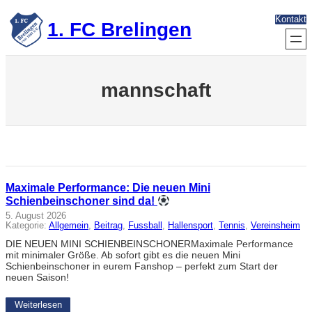
Zum
Kontakt
Inhalt
1. FC Brelingen
springen
mannschaft
Maximale Performance: Die neuen Mini
Schienbeinschoner sind da!
5. August 2026
Kategorie:
Allgemein
, 
Beitrag
, 
Fussball
, 
Hallensport
, 
Tennis
, 
Vereinsheim
DIE NEUEN MINI SCHIENBEINSCHONERMaximale Performance
mit minimaler Größe. Ab sofort gibt es die neuen Mini
Schienbeinschoner in eurem Fanshop – perfekt zum Start der
neuen Saison!
Weiterlesen