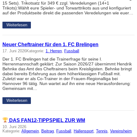
15 Sets). Trikotsatz für 349 € zzgl. Veredelungen (14+1
Trikots):Wählt eure Spieler- und Torwarttrikots aus und konfiguriert
auf der Produktseite direkt die passenden Veredelungen wie euer…
Weiterlesen
Neuer Cheftrainer für den 1. FC Brelingen
17. Juni 2026
Kategorie:
1. Herren
, 
Fussball
Der 1. FC Brelingen hat die Trainerfrage für seine I.
Herrenmannschaft geklärt: Zur Saison 2026/27 übernimmt Hendrik
Behnke das Amt des Cheftrainers beim Kreisligisten. Behnke bringt
dabei bereits Erfahrung aus dem höherklassigen Fußball mit.
Zuletzt war er als Co-Trainer in der Frauen-Regionalliga bei
Hannover 96 tätig. Nun wartet auf ihn eine neue Herausforderung:
Gemeinsam mit…
Weiterlesen
DAS FAN12-TIPPSPIEL ZUR WM
10. Juni 2026
Kategorie:
Allgemein
, 
Beitrag
, 
Fussball
, 
Hallensport
, 
Tennis
, 
Vereinsheim