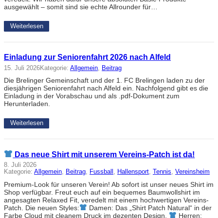
ausgewählt – somit sind sie echte Allrounder für…
Weiterlesen
Einladung zur Seniorenfahrt 2026 nach Alfeld
15. Juli 2026
Kategorie:
Allgemein
, 
Beitrag
Die Brelinger Gemeinschaft und der 1. FC Brelingen laden zu der
diesjährigen Seniorenfahrt nach Alfeld ein. Nachfolgend gibt es die
Einladung in der Vorabschau und als .pdf-Dokument zum
Herunterladen.
Weiterlesen
Das neue Shirt mit unserem Vereins-Patch ist da!
8. Juli 2026
Kategorie:
Allgemein
, 
Beitrag
, 
Fussball
, 
Hallensport
, 
Tennis
, 
Vereinsheim
Premium-Look für unseren Verein! Ab sofort ist unser neues Shirt im
Shop verfügbar. Freut euch auf ein bequemes Baumwollshirt im
angesagten Relaxed Fit, veredelt mit einem hochwertigen Vereins-
Patch. Die neuen Styles:
Damen: Das „Shirt Patch Natural“ in der
Farbe Cloud mit cleanem Druck im dezenten Design.
Herren: