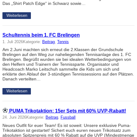
Das „Shirt Patch Edge“ in Schwarz sowie…
Weiterlesen
Schultennis beim 1. FC Brelingen
1. Juli 2026
Kategorie:
Beitrag
, 
Tennis
Am 2.Juni machten sich erneut die 2.Klassen der Grundschule
Brelingen auf den Weg zur naheliegenden Tennisanlage des 1. FC
Brelingen. Begrüßt wurden sie bei idealen Wetterbedingungen von
den Helfern und Trainern der Tennissparte. Organisator und
Headcoach Marko Leitschuh sammelte die Kids um sich und
erklärte den Ablauf der 3-stündigen Tennissessions auf den Plätzen.
Danach verteilten…
Weiterlesen
PUMA Trikotaktion: 15er Sets mit 60% UVP-Rabatt!
24. Juni 2026
Kategorie:
Beitrag
, 
Fussball
Neues Outfit für euer Team! Es ist soweit: Unsere exklusive Puma-
Trikotaktion ist gestartet! Sichert euch euren neuen Trikotsatz zum
absoluten Spitzenpreis mit 60 % Rabatt auf die UVP (Mindestmenge