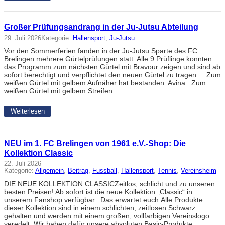
Großer Prüfungsandrang in der Ju-Jutsu Abteilung
29. Juli 2026
Kategorie:
Hallensport
, 
Ju-Jutsu
Vor den Sommerferien fanden in der Ju-Jutsu Sparte des FC
Brelingen mehrere Gürtelprüfungen statt. Alle 9 Prüflinge konnten
das Programm zum nächsten Gürtel mit Bravour zeigen und sind ab
sofort berechtigt und verpflichtet den neuen Gürtel zu tragen. Zum
weißen Gürtel mit gelbem Aufnäher hat bestanden: Avina Zum
weißen Gürtel mit gelbem Streifen…
Weiterlesen
NEU im 1. FC Brelingen von 1961 e.V.-Shop: Die
Kollektion Classic
22. Juli 2026
Kategorie:
Allgemein
, 
Beitrag
, 
Fussball
, 
Hallensport
, 
Tennis
, 
Vereinsheim
DIE NEUE KOLLEKTION CLASSICZeitlos, schlicht und zu unseren
besten Preisen! Ab sofort ist die neue Kollektion „Classic“ in
unserem Fanshop verfügbar. Das erwartet euch:Alle Produkte
dieser Kollektion sind in einem schlichten, zeitlosen Schwarz
gehalten und werden mit einem großen, vollfarbigen Vereinslogo
veredelt. Wir haben dafür unsere absoluten Basic-Produkte