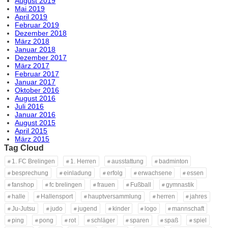
August 2019
Mai 2019
April 2019
Februar 2019
Dezember 2018
März 2018
Januar 2018
Dezember 2017
März 2017
Februar 2017
Januar 2017
Oktober 2016
August 2016
Juli 2016
Januar 2016
August 2015
April 2015
März 2015
Tag Cloud
1. FC Brelingen
1. Herren
ausstattung
badminton
besprechung
einladung
erfolg
erwachsene
essen
fanshop
fc brelingen
frauen
Fußball
gymnastik
halle
Hallensport
hauptversammlung
herren
jahres
Ju-Jutsu
judo
jugend
kinder
logo
mannschaft
ping
pong
rot
schläger
sparen
spaß
spiel