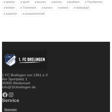
spieler
sport
tanzen
tennis
textilien
Tischtennis
trinken
Trommeln
turnen
verein
Volleyball
zubehör
zusammenhalt
1 FC Brelingen von 1961 e.V.
Am Sportplatz 1
30900 Wedemark
info@1fcbrelingen.de
Facebook
Instagram
Service
Startseite