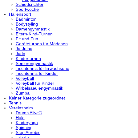
Schiedsrichter
Sportwoche
Hallensport
Badminton
Bodystyling
Damengymnastik
Eltern-Kind-Turnen
Fit und Fun
Geräteturnen für Mädchen
Ju-Jutsu
Judo
Kinderturnen
Seniorengymnastik
Tischtennis für Erwachsene
Tischtennis für Kinder
Volleyball
Volleyball für Kinder
Wirbelsaeulengymnastik
Zumba
Keiner Kategorie zugeordnet
Tennis
Vereinsheim
Drums Alive®
Hula
Kinderyoga
Spinning
Step Aerobic
Tabata