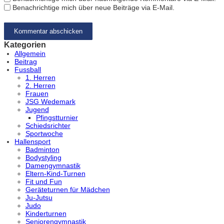
Benachrichtige mich über neue Beiträge via E-Mail.
Kategorien
Allgemein
Beitrag
Fussball
1. Herren
2. Herren
Frauen
JSG Wedemark
Jugend
Pfingstturnier
Schiedsrichter
Sportwoche
Hallensport
Badminton
Bodystyling
Damengymnastik
Eltern-Kind-Turnen
Fit und Fun
Geräteturnen für Mädchen
Ju-Jutsu
Judo
Kinderturnen
Seniorengymnastik