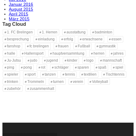
Januar 2016
August 2015
April 2015
März 2015
Tag Cloud
1. FC Brelingen
1. Herren
ausstattung
badminton
besprechung
einladung
erfolg
erwachsene
essen
fanshop
fc brelingen
frauen
Fußball
gymnastik
halle
Hallensport
hauptversammlung
herren
jahres
Ju-Jutsu
judo
jugend
kinder
logo
mannschaft
ping
pong
rot
schläger
sparen
spaß
spiel
spieler
sport
tanzen
tennis
textilien
Tischtennis
trinken
Trommeln
turnen
verein
Volleyball
zubehör
zusammenhalt