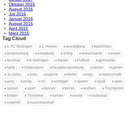
Oktober 2016
August 2016
Juli 2016
Januar 2016
August 2015
April 2015
März 2015
Tag Cloud
1. FC Brelingen
1. Herren
ausstattung
badminton
besprechung
einladung
erfolg
erwachsene
essen
fanshop
fc brelingen
frauen
Fußball
gymnastik
halle
Hallensport
hauptversammlung
herren
jahres
Ju-Jutsu
judo
jugend
kinder
logo
mannschaft
ping
pong
rot
schläger
sparen
spaß
spiel
spieler
sport
tanzen
tennis
textilien
Tischtennis
trinken
Trommeln
turnen
verein
Volleyball
zubehör
zusammenhalt