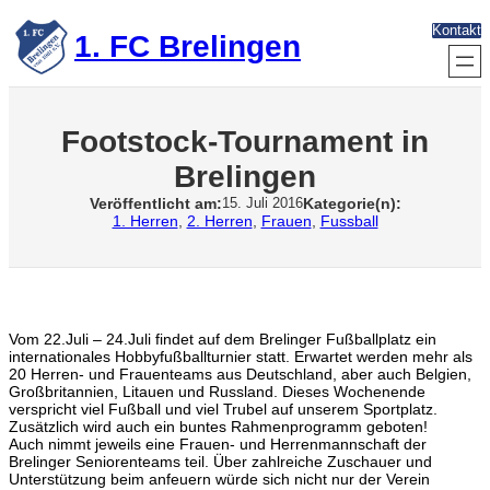
Zum
Kontakt
Inhalt
1. FC Brelingen
springen
Footstock-Tournament in
Brelingen
Veröffentlicht am:
Kategorie(n):
15. Juli 2016
1. Herren
, 
2. Herren
, 
Frauen
, 
Fussball
Vom 22.Juli – 24.Juli findet auf dem Brelinger Fußballplatz ein
internationales Hobbyfußballturnier statt. Erwartet werden mehr als
20 Herren- und Frauenteams aus Deutschland, aber auch Belgien,
Großbritannien, Litauen und Russland. Dieses Wochenende
verspricht viel Fußball und viel Trubel auf unserem Sportplatz.
Zusätzlich wird auch ein buntes Rahmenprogramm geboten!
Auch nimmt jeweils eine Frauen- und Herrenmannschaft der
Brelinger Seniorenteams teil. Über zahlreiche Zuschauer und
Unterstützung beim anfeuern würde sich nicht nur der Verein