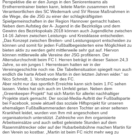
Perspektive die er den Jungs in den Seniorenteams als
Erstherrentrainer bieten kann, leitete Martin zusammen mit
Verantwortlichen des SC Wedemark und SV Resse Maßnahmen in
die Wege, die die JSG zu einer der schlagkräftigsten
Spielgemeinschaften in der Region Hannover gemacht haben.
Neben dem Aufstieg der A- Jugend in die Bezirksliga und dem
Gewinn des Bezirkspokals 2018 können auch Jugendliche zwischen
14-16 Jahren zwischen Leistungs- und Kreisklasse entscheiden.
„Das Konzept zwischen Breiten- und Leistungssport entscheiden zu
können und somit für jeden Fußballbegeisterten eine Möglichkeit zu
bieten aktiv zu werden geht mittlerweile sehr gut auf. Hiervon
können mittlerweile alle Vereine der JSG profitieren. Der
Altersdurchschnitt beim FC I. Herren beträgt in dieser Saison 24,3
Jahre, so ein junges I. Herrenteam hatten wir in der
Vereinsgeschichte noch nie. Die Tabellensituation spiegelt nun auch
endlich die harte Arbeit von Martin in den letzten Jahren wider.“ so
Nico Schmidt, 1. Vorsitzender des FC.
Aber nicht nur das sportlich Erreichte kann sich beim 1.FC sehen
lassen. Vieles hat sich auch im Umfeld getan. Neben dem
„Greenkeeper-Projekt“ hat sich Martin für allerlei nachhaltiger
Projekte stark gemacht. Der social-Media-Auftritt der Fußballsparte
bei Facebook, sowie aktuell das soziale Hilfsprojekt für unseren
ehemaligen Fußballkammeraden deren Tochter an einer seltenen
Krankheit leidet, wurden von Ihm mit angeschoben und
organisatorisch unterstützt. Zahlreiche von ihm organisierte
Arbeitseinsätze und auch selbst geleistete Stunden auf dem
Rasenmähtrecker oder auf der Hubarbeitsbühne machen Martin für
den Verein so kostbar. „Martin ist beim FC nicht mehr weg zu