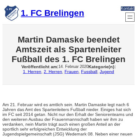
Zum
Kontakt
Inhalt
1. FC Brelingen
springen
Martin Damaske beendet
Amtszeit als Spartenleiter
Fußball des 1. FC Brelingen
Veröffentlicht am:
Kategorie(n):
14. Februar 2020
1. Herren
, 
2. Herren
, 
Frauen
, 
Fussball
, 
Jugend
Am 21. Februar wird es amtlich sein. Martin Damaske legt nach 6
Jahren das Amt des Spartenleiters Fußball nieder. Einiges hat sich
im FC seit 2014 getan. Nicht nur den Erhalt der Seniorenteams und
den weiteren Ausbau der Frauenmannschaft haben wir ihm zu
verdanken, nein Martin trägt auch einen großen Anteil an der
sportlich sehr erfolgreichen Entwicklung der
Jugendspielgemeinschaft (JSG) Wedemark 08. Neben einer neuen