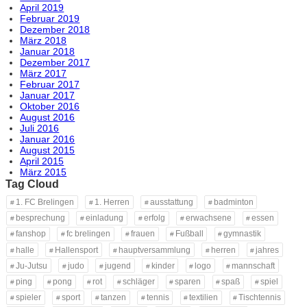
April 2019
Februar 2019
Dezember 2018
März 2018
Januar 2018
Dezember 2017
März 2017
Februar 2017
Januar 2017
Oktober 2016
August 2016
Juli 2016
Januar 2016
August 2015
April 2015
März 2015
Tag Cloud
1. FC Brelingen
1. Herren
ausstattung
badminton
besprechung
einladung
erfolg
erwachsene
essen
fanshop
fc brelingen
frauen
Fußball
gymnastik
halle
Hallensport
hauptversammlung
herren
jahres
Ju-Jutsu
judo
jugend
kinder
logo
mannschaft
ping
pong
rot
schläger
sparen
spaß
spiel
spieler
sport
tanzen
tennis
textilien
Tischtennis