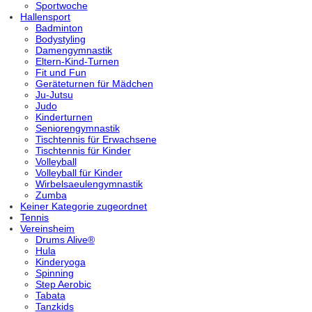
Sportwoche
Hallensport
Badminton
Bodystyling
Damengymnastik
Eltern-Kind-Turnen
Fit und Fun
Geräteturnen für Mädchen
Ju-Jutsu
Judo
Kinderturnen
Seniorengymnastik
Tischtennis für Erwachsene
Tischtennis für Kinder
Volleyball
Volleyball für Kinder
Wirbelsaeulengymnastik
Zumba
Keiner Kategorie zugeordnet
Tennis
Vereinsheim
Drums Alive®
Hula
Kinderyoga
Spinning
Step Aerobic
Tabata
Tanzkids