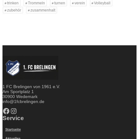
trinken
Trommeln
turnen
verein
Volleyball
zubehör
zusammenhalt
1 FC Brelingen von 1961 e.V.
Am Sportplatz 1
30900 Wedemark
info@1fcbrelingen.de
Facebook
Instagram
Service
Startseite
Aktuelles