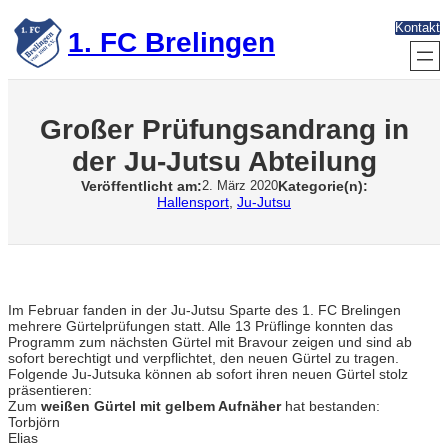
Zum
Kontakt
Inhalt
1. FC Brelingen
springen
Großer Prüfungsandrang in
der Ju-Jutsu Abteilung
Veröffentlicht am:
Kategorie(n):
2. März 2020
Hallensport
, 
Ju-Jutsu
Im Februar fanden in der Ju-Jutsu Sparte des 1. FC Brelingen
mehrere Gürtelprüfungen statt. Alle 13 Prüflinge konnten das
Programm zum nächsten Gürtel mit Bravour zeigen und sind ab
sofort berechtigt und verpflichtet, den neuen Gürtel zu tragen.
Folgende Ju-Jutsuka können ab sofort ihren neuen Gürtel stolz
präsentieren:
Zum
weißen Gürtel mit gelbem Aufnäher
hat bestanden:
Torbjörn
Elias