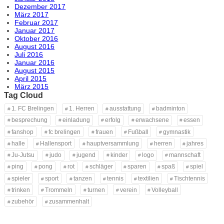
Dezember 2017
März 2017
Februar 2017
Januar 2017
Oktober 2016
August 2016
Juli 2016
Januar 2016
August 2015
April 2015
März 2015
Tag Cloud
1. FC Brelingen
1. Herren
ausstattung
badminton
besprechung
einladung
erfolg
erwachsene
essen
fanshop
fc brelingen
frauen
Fußball
gymnastik
halle
Hallensport
hauptversammlung
herren
jahres
Ju-Jutsu
judo
jugend
kinder
logo
mannschaft
ping
pong
rot
schläger
sparen
spaß
spiel
spieler
sport
tanzen
tennis
textilien
Tischtennis
trinken
Trommeln
turnen
verein
Volleyball
zubehör
zusammenhalt