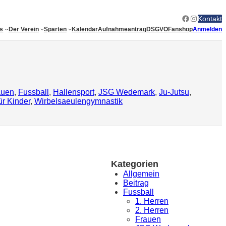
Facebook
Instagram
Kontakt
es
Der Verein
Sparten
Kalendar
Aufnahmeantrag
DSGVO
Fanshop
Anmelden
auen
, 
Fussball
, 
Hallensport
, 
JSG Wedemark
, 
Ju-Jutsu
, 
ür Kinder
, 
Wirbelsaeulengymnastik
Kategorien
Allgemein
Beitrag
Fussball
1. Herren
2. Herren
Frauen