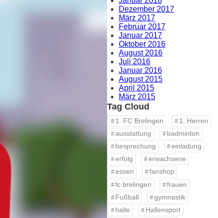
Januar 2018
Dezember 2017
März 2017
Februar 2017
Januar 2017
Oktober 2016
August 2016
Juli 2016
Januar 2016
August 2015
April 2015
März 2015
Tag Cloud
1. FC Brelingen
1. Herren
ausstattung
badminton
besprechung
einladung
erfolg
erwachsene
essen
fanshop
fc brelingen
frauen
Fußball
gymnastik
halle
Hallensport