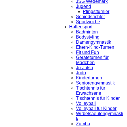
JSG Wedemark
Jugend
Pfingstturnier
Schiedsrichter
Sportwoche
Hallensport
Badminton
Bodystyling
Damengymnastik
Eltern-Kind-Turnen
Fit und Fun
Geräteturnen für
Mädchen
Ju-Jutsu
Judo
Kinderturnen
Seniorengymnastik
Tischtennis für
Erwachsene
Tischtennis für Kinder
Volleyball
Volleyball für Kinder
Wirbelsaeulengymnasti
k
Zumba