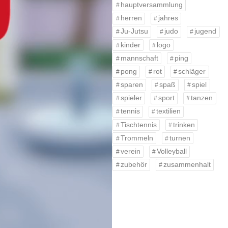
hauptversammlung
herren
jahres
Ju-Jutsu
judo
jugend
kinder
logo
mannschaft
ping
pong
rot
schläger
sparen
spaß
spiel
spieler
sport
tanzen
tennis
textilien
Tischtennis
trinken
Trommeln
turnen
verein
Volleyball
zubehör
zusammenhalt