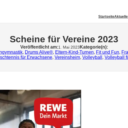
Startseite
Aktuell
Scheine für Vereine 2023
Veröffentlicht am:
Kategorie(n):
1. Mai 2023
gymnastik
, 
Drums Alive®
, 
Eltern-Kind-Turnen
, 
Fit und Fun
, 
Fr
ischtennis für Erwachsene
, 
Vereinsheim
, 
Volleyball
, 
Volleyball f