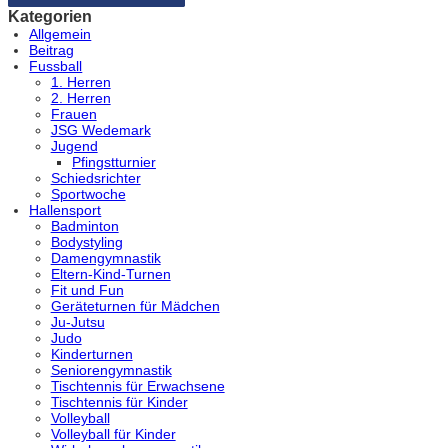
Kategorien
Allgemein
Beitrag
Fussball
1. Herren
2. Herren
Frauen
JSG Wedemark
Jugend
Pfingstturnier
Schiedsrichter
Sportwoche
Hallensport
Badminton
Bodystyling
Damengymnastik
Eltern-Kind-Turnen
Fit und Fun
Geräteturnen für Mädchen
Ju-Jutsu
Judo
Kinderturnen
Seniorengymnastik
Tischtennis für Erwachsene
Tischtennis für Kinder
Volleyball
Volleyball für Kinder