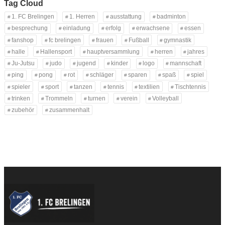
Tag Cloud
1. FC Brelingen
1. Herren
ausstattung
badminton
besprechung
einladung
erfolg
erwachsene
essen
fanshop
fc brelingen
frauen
Fußball
gymnastik
halle
Hallensport
hauptversammlung
herren
jahres
Ju-Jutsu
judo
jugend
kinder
logo
mannschaft
ping
pong
rot
schläger
sparen
spaß
spiel
spieler
sport
tanzen
tennis
textilien
Tischtennis
trinken
Trommeln
turnen
verein
Volleyball
zubehör
zusammenhalt