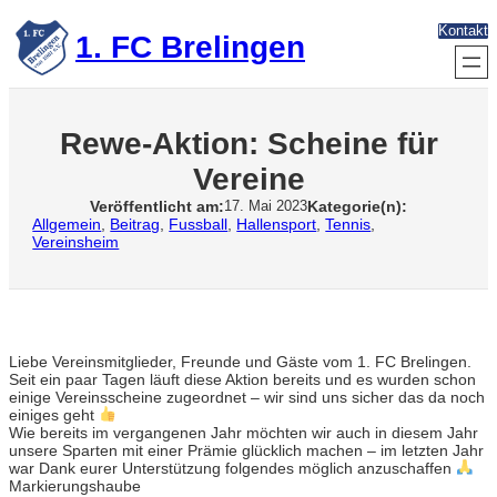
Zum
Kontakt
Inhalt
1. FC Brelingen
springen
Rewe-Aktion: Scheine für
Vereine
Veröffentlicht am:
Kategorie(n):
17. Mai 2023
Allgemein
, 
Beitrag
, 
Fussball
, 
Hallensport
, 
Tennis
, 
Vereinsheim
Liebe Vereinsmitglieder, Freunde und Gäste vom 1. FC Brelingen.
Seit ein paar Tagen läuft diese Aktion bereits und es wurden schon
einige Vereinsscheine zugeordnet – wir sind uns sicher das da noch
einiges geht
Wie bereits im vergangenen Jahr möchten wir auch in diesem Jahr
unsere Sparten mit einer Prämie glücklich machen – im letzten Jahr
war Dank eurer Unterstützung folgendes möglich anzuschaffen
Markierungshaube