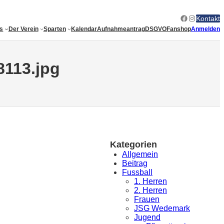
Facebook
Instagram
Kontakt
es
Der Verein
Sparten
Kalendar
Aufnahmeantrag
DSGVO
Fanshop
Anmelden
113.jpg
Kategorien
Allgemein
Beitrag
Fussball
1. Herren
2. Herren
Frauen
JSG Wedemark
Jugend