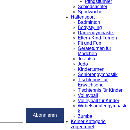
Pfingstturnier
Schiedsrichter
Sportwoche
Hallensport
Badminton
Bodystyling
Damengymnastik
Eltern-Kind-Turnen
Fit und Fun
Geräteturnen für
Mädchen
Ju-Jutsu
Judo
Kinderturnen
Seniorengymnastik
Tischtennis für
Erwachsene
Tischtennis für Kinder
Volleyball
Volleyball für Kinder
Wirbelsaeulengymnasti
k
Abonnieren
Zumba
Keiner Kategorie
zugeordnet