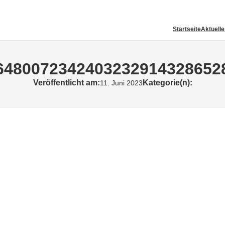
Startseite
Aktuell
64800723424032329143286528
Veröffentlicht am:
Kategorie(n):
11. Juni 2023