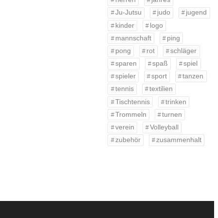
Ju-Jutsu
judo
jugend
kinder
logo
mannschaft
ping
pong
rot
schläger
sparen
spaß
spiel
spieler
sport
tanzen
tennis
textilien
Tischtennis
trinken
Trommeln
turnen
verein
Volleyball
zubehör
zusammenhalt