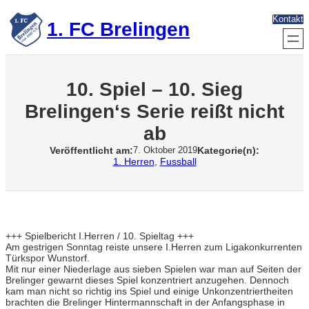
Zum
Kontakt
Inhalt
1. FC Brelingen
springen
10. Spiel – 10. Sieg
Brelingen‘s Serie reißt nicht
ab
Veröffentlicht am:
Kategorie(n):
7. Oktober 2019
1. Herren
, 
Fussball
+++ Spielbericht I.Herren / 10. Spieltag +++
Am gestrigen Sonntag reiste unsere I.Herren zum Ligakonkurrenten
Türkspor Wunstorf.
Mit nur einer Niederlage aus sieben Spielen war man auf Seiten der
Brelinger gewarnt dieses Spiel konzentriert anzugehen. Dennoch
kam man nicht so richtig ins Spiel und einige Unkonzentriertheiten
brachten die Brelinger Hintermannschaft in der Anfangsphase in