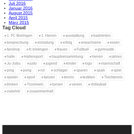
Juli 2016
Januar 2016
August 2015
April 2015
März 2015
Tag Cloud
1. FC Brelingen
1. Herren
ausstattung
badminton
besprechung
einladung
erfolg
erwachsene
essen
fanshop
fc brelingen
frauen
Fußball
gymnastik
halle
Hallensport
hauptversammlung
herren
jahres
Ju-Jutsu
judo
jugend
kinder
logo
mannschaft
ping
pong
rot
schläger
sparen
spaß
spiel
spieler
sport
tanzen
tennis
textilien
Tischtennis
trinken
Trommeln
turnen
verein
Volleyball
zubehör
zusammenhalt