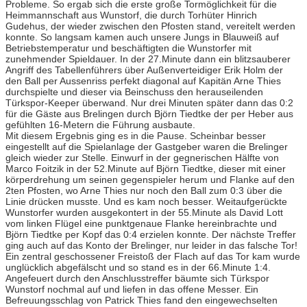
Probleme. So ergab sich die erste große Tormöglichkeit für die
Heimmannschaft aus Wunstorf, die durch Torhüter Hinrich
Gudehus, der wieder zwischen den Pfosten stand, vereitelt werden
konnte. So langsam kamen auch unsere Jungs in Blauweiß auf
Betriebstemperatur und beschäftigten die Wunstorfer mit
zunehmender Spieldauer. In der 27.Minute dann ein blitzsauberer
Angriff des Tabellenführers über Außenverteidiger Erik Holm der
den Ball per Aussenriss perfekt diagonal auf Kapitän Arne Thies
durchspielte und dieser via Beinschuss den herauseilenden
Türkspor-Keeper überwand. Nur drei Minuten später dann das 0:2
für die Gäste aus Brelingen durch Björn Tiedtke der per Heber aus
gefühlten 16-Metern die Führung ausbaute.
Mit diesem Ergebnis ging es in die Pause. Scheinbar besser
eingestellt auf die Spielanlage der Gastgeber waren die Brelinger
gleich wieder zur Stelle. Einwurf in der gegnerischen Hälfte von
Marco Foitzik in der 52.Minute auf Björn Tiedtke, dieser mit einer
körperdrehung um seinen gegenspieler herum und Flanke auf den
2ten Pfosten, wo Arne Thies nur noch den Ball zum 0:3 über die
Linie drücken musste. Und es kam noch besser. Weitaufgerückte
Wunstorfer wurden ausgekontert in der 55.Minute als David Lott
vom linken Flügel eine punktgenaue Flanke hereinbrachte und
Björn Tiedtke per Kopf das 0:4 erzielen konnte. Der nächste Treffer
ging auch auf das Konto der Brelinger, nur leider in das falsche Tor!
Ein zentral geschossener Freistoß der Flach auf das Tor kam wurde
unglücklich abgefälscht und so stand es in der 66.Minute 1:4.
Angefeuert durch den Anschlusstreffer bäumte sich Türkspor
Wunstorf nochmal auf und liefen in das offene Messer. Ein
Befreuungsschlag von Patrick Thies fand den eingewechselten