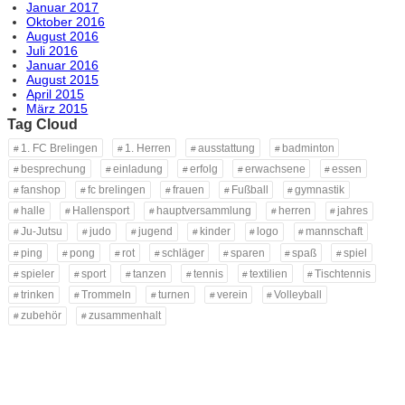
Januar 2017
Oktober 2016
August 2016
Juli 2016
Januar 2016
August 2015
April 2015
März 2015
Tag Cloud
1. FC Brelingen
1. Herren
ausstattung
badminton
besprechung
einladung
erfolg
erwachsene
essen
fanshop
fc brelingen
frauen
Fußball
gymnastik
halle
Hallensport
hauptversammlung
herren
jahres
Ju-Jutsu
judo
jugend
kinder
logo
mannschaft
ping
pong
rot
schläger
sparen
spaß
spiel
spieler
sport
tanzen
tennis
textilien
Tischtennis
trinken
Trommeln
turnen
verein
Volleyball
zubehör
zusammenhalt