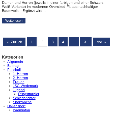
Damen und Herren (jeweils in einer farbigen und einer Schwarz-
Weiß-Variante) im modernen Oversized-Fit aus nachhaltiger
Baumwolle. Ergänzt wird…
Weiterlesen
«
Zurück
1
2
3
4
…
31
Vor
»
Kategorien
Allgemein
Beitrag
Fussball
1. Herren
2. Herren
Frauen
JSG Wedemark
Jugend
Pfingstturnier
Schiedsrichter
Sportwoche
Hallensport
Badminton