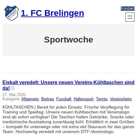
Zum
Kontakt
Inhalt
1. FC Brelingen
springen
Sportwoche
Eiskalt veredelt: Unsere neuen Vereins-Kühltaschen sind
da!
27. Mai 2026
Kategorie:
Allgemein
, 
Beitrag
, 
Fussball
, 
Hallensport
, 
Tennis
, 
Vereinsheim
KÜHLTASCHEN | Bereit für jeden Einsatz. Frische Verpflegung für
Training und Spieltag: Unsere neuen Kühltaschen mit Vereinslogo
sind ab sofort verfügbar! Die Taschen halten Getränke, Snacks oder
medizinische Ausstattung zuverlässig kühl. Erhältlich in zwei Größen
– kompakt für unterwegs oder mit extra viel Stauraum für das ganze
Team. Hochwertig veredelt mit unserem DTF-Vereinslogo.