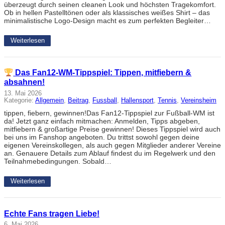
überzeugt durch seinen cleanen Look und höchsten Tragekomfort.
Ob in hellen Pastelltönen oder als klassisches weißes Shirt – das
minimalistische Logo-Design macht es zum perfekten Begleiter…
Weiterlesen
Das Fan12-WM-Tippspiel: Tippen, mitfiebern &
absahnen!
13. Mai 2026
Kategorie:
Allgemein
, 
Beitrag
, 
Fussball
, 
Hallensport
, 
Tennis
, 
Vereinsheim
tippen, fiebern, gewinnen!Das Fan12-Tippspiel zur Fußball-WM ist
da! Jetzt ganz einfach mitmachen: Anmelden, Tipps abgeben,
mitfiebern & großartige Preise gewinnen! Dieses Tippspiel wird auch
bei uns im Fanshop angeboten. Du trittst sowohl gegen deine
eigenen Vereinskollegen, als auch gegen Mitglieder anderer Vereine
an. Genauere Details zum Ablauf findest du im Regelwerk und den
Teilnahmebedingungen. Sobald…
Weiterlesen
Echte Fans tragen Liebe!
6. Mai 2026