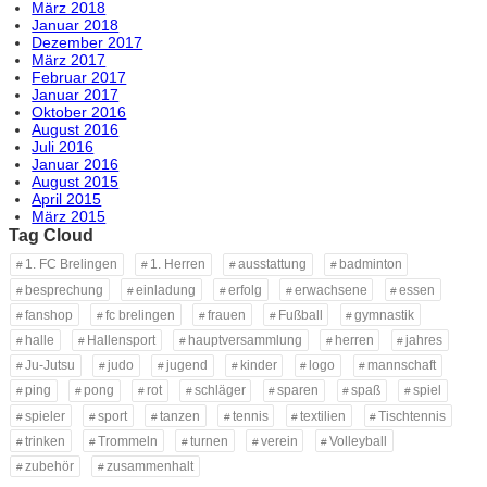
März 2018
Januar 2018
Dezember 2017
März 2017
Februar 2017
Januar 2017
Oktober 2016
August 2016
Juli 2016
Januar 2016
August 2015
April 2015
März 2015
Tag Cloud
1. FC Brelingen
1. Herren
ausstattung
badminton
besprechung
einladung
erfolg
erwachsene
essen
fanshop
fc brelingen
frauen
Fußball
gymnastik
halle
Hallensport
hauptversammlung
herren
jahres
Ju-Jutsu
judo
jugend
kinder
logo
mannschaft
ping
pong
rot
schläger
sparen
spaß
spiel
spieler
sport
tanzen
tennis
textilien
Tischtennis
trinken
Trommeln
turnen
verein
Volleyball
zubehör
zusammenhalt