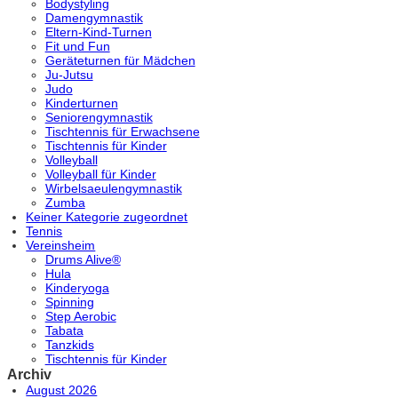
Bodystyling
Damengymnastik
Eltern-Kind-Turnen
Fit und Fun
Geräteturnen für Mädchen
Ju-Jutsu
Judo
Kinderturnen
Seniorengymnastik
Tischtennis für Erwachsene
Tischtennis für Kinder
Volleyball
Volleyball für Kinder
Wirbelsaeulengymnastik
Zumba
Keiner Kategorie zugeordnet
Tennis
Vereinsheim
Drums Alive®
Hula
Kinderyoga
Spinning
Step Aerobic
Tabata
Tanzkids
Tischtennis für Kinder
Archiv
August 2026