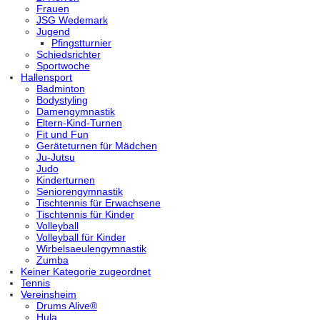
Frauen
JSG Wedemark
Jugend
Pfingstturnier
Schiedsrichter
Sportwoche
Hallensport
Badminton
Bodystyling
Damengymnastik
Eltern-Kind-Turnen
Fit und Fun
Geräteturnen für Mädchen
Ju-Jutsu
Judo
Kinderturnen
Seniorengymnastik
Tischtennis für Erwachsene
Tischtennis für Kinder
Volleyball
Volleyball für Kinder
Wirbelsaeulengymnastik
Zumba
Keiner Kategorie zugeordnet
Tennis
Vereinsheim
Drums Alive®
Hula