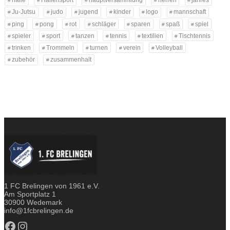
halle
Hallensport
hauptversammlung
herren
jahres
Ju-Jutsu
judo
jugend
kinder
logo
mannschaft
ping
pong
rot
schläger
sparen
spaß
spiel
spieler
sport
tanzen
tennis
textilien
Tischtennis
trinken
Trommeln
turnen
verein
Volleyball
zubehör
zusammenhalt
1 FC Brelingen von 1961 e.V.
Am Sportplatz 1
30900 Wedemark
info@1fcbrelingen.de
Facebook
Instagram