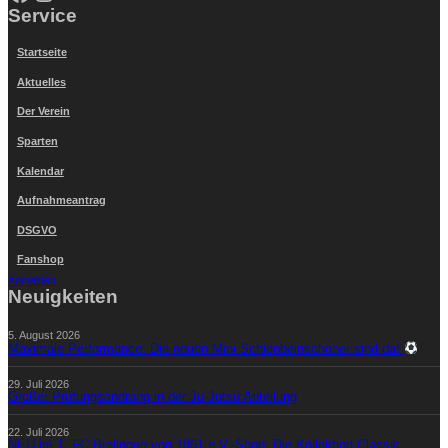
Service
Startseite
Aktuelles
Der Verein
Sparten
Kalendar
Aufnahmeantrag
DSGVO
Fanshop
Anmelden
Neuigkeiten
5. August 2026
Maximale Performance: Die neuen Mini Schienbeinschoner sind da!
29. Juli 2026
Großer Prüfungsandrang in der Ju-Jutsu Abteilung
22. Juli 2026
NEU im 1. FC Brelingen von 1961 e.V.-Shop: Die Kollektion Classic