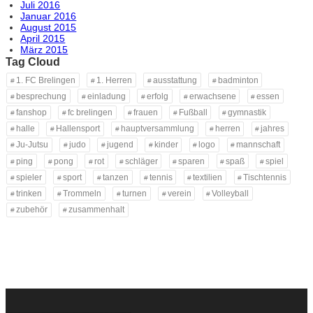
Juli 2016
Januar 2016
August 2015
April 2015
März 2015
Tag Cloud
1. FC Brelingen
1. Herren
ausstattung
badminton
besprechung
einladung
erfolg
erwachsene
essen
fanshop
fc brelingen
frauen
Fußball
gymnastik
halle
Hallensport
hauptversammlung
herren
jahres
Ju-Jutsu
judo
jugend
kinder
logo
mannschaft
ping
pong
rot
schläger
sparen
spaß
spiel
spieler
sport
tanzen
tennis
textilien
Tischtennis
trinken
Trommeln
turnen
verein
Volleyball
zubehör
zusammenhalt