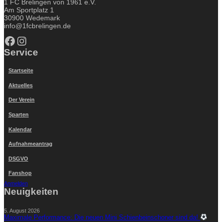
1 FC Brelingen von 1961 e.V.
Am Sportplatz 1
30900 Wedemark
info@1fcbrelingen.de
Facebook
Instagram
Service
Startseite
Aktuelles
Der Verein
Sparten
Kalendar
Aufnahmeantrag
DSGVO
Fanshop
Anmelden
Neuigkeiten
5. August 2026
Maximale Performance: Die neuen Mini Schienbeinschoner sind da!