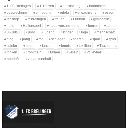
1. FC Brelingen
1. Herren
ausstattung
badminton
besprechung
einladung
erfolg
erwachsene
essen
fanshop
fc brelingen
frauen
Fußball
gymnastik
halle
Hallensport
hauptversammlung
herren
jahres
Ju-Jutsu
judo
jugend
kinder
logo
mannschaft
ping
pong
rot
schläger
sparen
spaß
spiel
spieler
sport
tanzen
tennis
textilien
Tischtennis
trinken
Trommeln
turnen
verein
Volleyball
zubehör
zusammenhalt