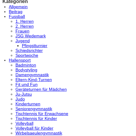
Kategorien
Allgemein
Beitrag
Fussball
1. Herren
2. Herren
Frauen
JSG Wedemark
Jugend
Pfingstturnier
Schiedsrichter
Sportwoche
Hallensport
Badminton
Bodystyling
Damengymnastik
Eltern-Kind-Turnen
Fit und Fun
Geräteturnen für Mädchen
Ju-Jutsu
Judo
Kinderturnen
Seniorengymnastik
Tischtennis für Erwachsene
Tischtennis für Kinder
Volleyball
Volleyball für Kinder
Wirbelsaeulengymnastik