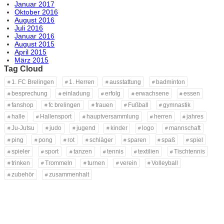
Januar 2017
Oktober 2016
August 2016
Juli 2016
Januar 2016
August 2015
April 2015
März 2015
Tag Cloud
1. FC Brelingen
1. Herren
ausstattung
badminton
besprechung
einladung
erfolg
erwachsene
essen
fanshop
fc brelingen
frauen
Fußball
gymnastik
halle
Hallensport
hauptversammlung
herren
jahres
Ju-Jutsu
judo
jugend
kinder
logo
mannschaft
ping
pong
rot
schläger
sparen
spaß
spiel
spieler
sport
tanzen
tennis
textilien
Tischtennis
trinken
Trommeln
turnen
verein
Volleyball
zubehör
zusammenhalt