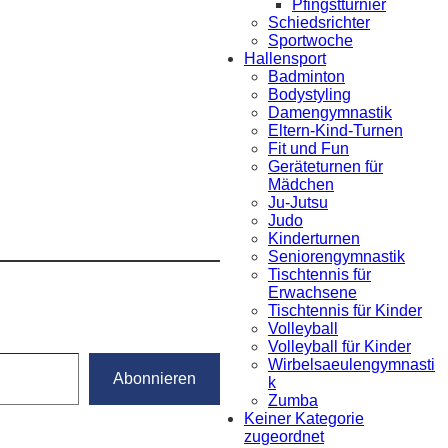
Pfingstturnier
Schiedsrichter
Sportwoche
Hallensport
Badminton
Bodystyling
Damengymnastik
Eltern-Kind-Turnen
Fit und Fun
Geräteturnen für
Mädchen
Ju-Jutsu
Judo
Kinderturnen
Seniorengymnastik
Tischtennis für
Erwachsene
Tischtennis für Kinder
Volleyball
Volleyball für Kinder
Wirbelsaeulengymnasti
Abonnieren
k
Zumba
Keiner Kategorie
zugeordnet