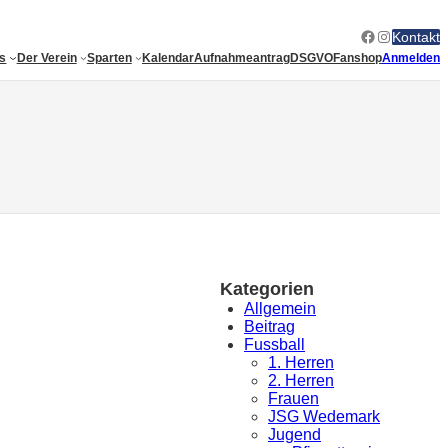
Facebook
Instagram
Kontakt
es
Der Verein
Sparten
Kalendar
Aufnahmeantrag
DSGVO
Fanshop
Anmelden
Kategorien
Allgemein
Beitrag
Fussball
1. Herren
2. Herren
Frauen
JSG Wedemark
Jugend