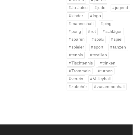
Ju-Jutsu
judo
jugend
kinder
logo
mannschaft
ping
pong
rot
schläger
sparen
spaß
spiel
spieler
sport
tanzen
tennis
textilien
Tischtennis
trinken
Trommeln
turnen
verein
Volleyball
zubehör
zusammenhalt