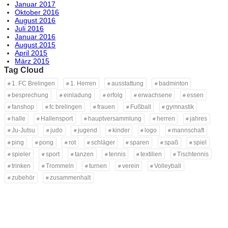
Januar 2017
Oktober 2016
August 2016
Juli 2016
Januar 2016
August 2015
April 2015
März 2015
Tag Cloud
1. FC Brelingen
1. Herren
ausstattung
badminton
besprechung
einladung
erfolg
erwachsene
essen
fanshop
fc brelingen
frauen
Fußball
gymnastik
halle
Hallensport
hauptversammlung
herren
jahres
Ju-Jutsu
judo
jugend
kinder
logo
mannschaft
ping
pong
rot
schläger
sparen
spaß
spiel
spieler
sport
tanzen
tennis
textilien
Tischtennis
trinken
Trommeln
turnen
verein
Volleyball
zubehör
zusammenhalt