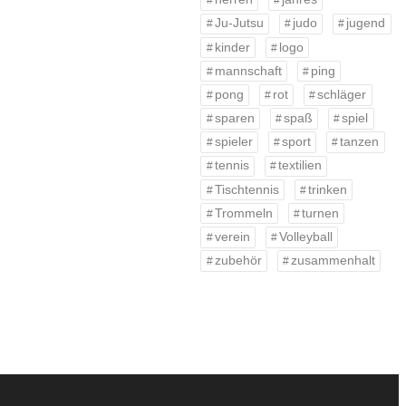
Ju-Jutsu
judo
jugend
kinder
logo
mannschaft
ping
pong
rot
schläger
sparen
spaß
spiel
spieler
sport
tanzen
tennis
textilien
Tischtennis
trinken
Trommeln
turnen
verein
Volleyball
zubehör
zusammenhalt