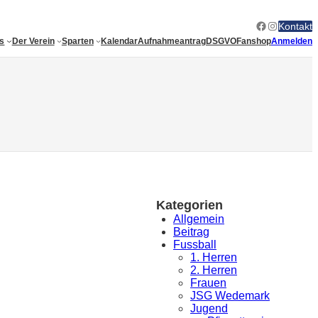
Facebook
Instagram
Kontakt
es
Der Verein
Sparten
Kalendar
Aufnahmeantrag
DSGVO
Fanshop
Anmelden
Kategorien
Allgemein
Beitrag
Fussball
1. Herren
2. Herren
Frauen
JSG Wedemark
Jugend