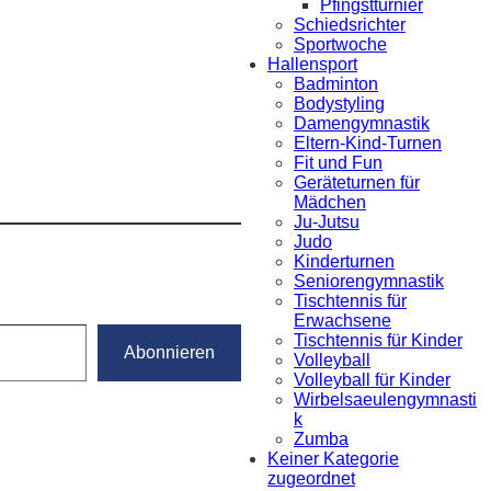
Pfingstturnier
Schiedsrichter
Sportwoche
Hallensport
Badminton
Bodystyling
Damengymnastik
Eltern-Kind-Turnen
Fit und Fun
Geräteturnen für
Mädchen
Ju-Jutsu
Judo
Kinderturnen
Seniorengymnastik
Tischtennis für
Erwachsene
Tischtennis für Kinder
Abonnieren
Volleyball
Volleyball für Kinder
Wirbelsaeulengymnasti
k
Zumba
Keiner Kategorie
zugeordnet