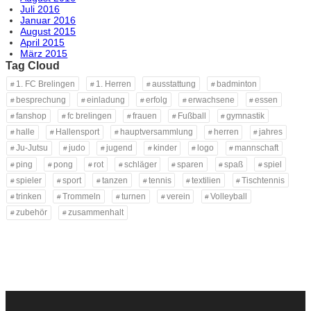
Juli 2016
Januar 2016
August 2015
April 2015
März 2015
Tag Cloud
1. FC Brelingen
1. Herren
ausstattung
badminton
besprechung
einladung
erfolg
erwachsene
essen
fanshop
fc brelingen
frauen
Fußball
gymnastik
halle
Hallensport
hauptversammlung
herren
jahres
Ju-Jutsu
judo
jugend
kinder
logo
mannschaft
ping
pong
rot
schläger
sparen
spaß
spiel
spieler
sport
tanzen
tennis
textilien
Tischtennis
trinken
Trommeln
turnen
verein
Volleyball
zubehör
zusammenhalt