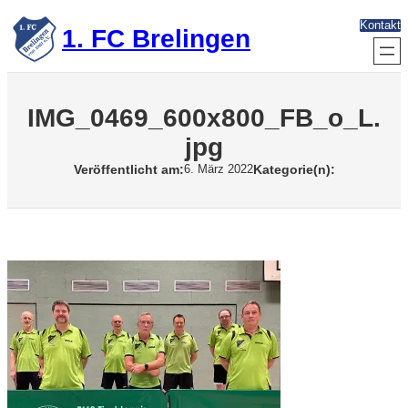
Zum
Kontakt
Inhalt
1. FC Brelingen
springen
IMG_0469_600x800_FB_o_L.
jpg
Veröffentlicht am:
Kategorie(n):
6. März 2022