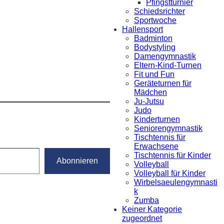
Pfingstturnier
Schiedsrichter
Sportwoche
Hallensport
Badminton
Bodystyling
Damengymnastik
Eltern-Kind-Turnen
Fit und Fun
Geräteturnen für
Mädchen
Ju-Jutsu
Judo
Kinderturnen
Seniorengymnastik
Tischtennis für
Erwachsene
Tischtennis für Kinder
Abonnieren
Volleyball
Volleyball für Kinder
Wirbelsaeulengymnasti
k
Zumba
Keiner Kategorie
zugeordnet