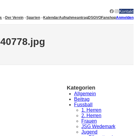
Facebook
Instagram
Kontakt
es
Der Verein
Sparten
Kalendar
Aufnahmeantrag
DSGVO
Fanshop
Anmelden
40778.jpg
Kategorien
Allgemein
Beitrag
Fussball
1. Herren
2. Herren
Frauen
JSG Wedemark
Jugend