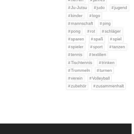
Ju-Jutsu
judo
jugend
kinder
logo
mannschaft
ping
pong
rot
schläger
sparen
spaß
spiel
spieler
sport
tanzen
tennis
textilien
Tischtennis
trinken
Trommeln
turnen
verein
Volleyball
zubehör
zusammenhalt