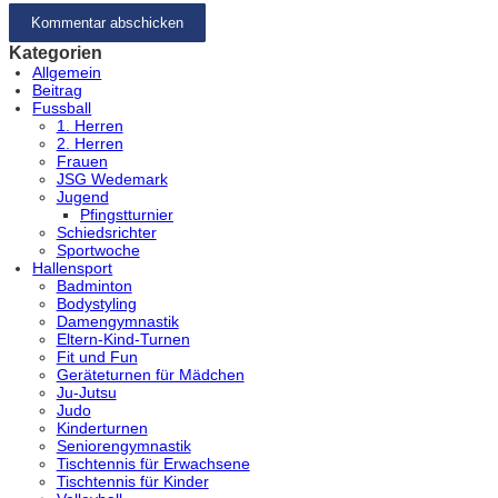
Kategorien
Allgemein
Beitrag
Fussball
1. Herren
2. Herren
Frauen
JSG Wedemark
Jugend
Pfingstturnier
Schiedsrichter
Sportwoche
Hallensport
Badminton
Bodystyling
Damengymnastik
Eltern-Kind-Turnen
Fit und Fun
Geräteturnen für Mädchen
Ju-Jutsu
Judo
Kinderturnen
Seniorengymnastik
Tischtennis für Erwachsene
Tischtennis für Kinder