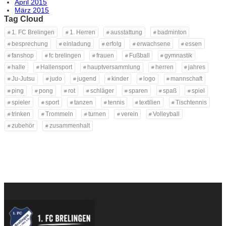
April 2015
März 2015
Tag Cloud
1. FC Brelingen
1. Herren
ausstattung
badminton
besprechung
einladung
erfolg
erwachsene
essen
fanshop
fc brelingen
frauen
Fußball
gymnastik
halle
Hallensport
hauptversammlung
herren
jahres
Ju-Jutsu
judo
jugend
kinder
logo
mannschaft
ping
pong
rot
schläger
sparen
spaß
spiel
spieler
sport
tanzen
tennis
textilien
Tischtennis
trinken
Trommeln
turnen
verein
Volleyball
zubehör
zusammenhalt