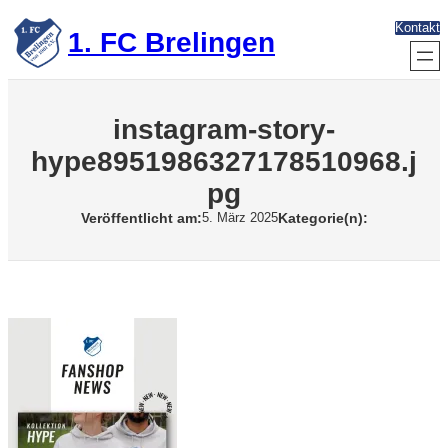
Zum
Kontakt
Inhalt
1. FC Brelingen
springen
instagram-story-
hype8951986327178510968.j
pg
Veröffentlicht am:
Kategorie(n):
5. März 2025