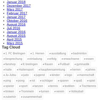
Januar 2018
Dezember 2017
März 2017
Februar 2017
Januar 2017
Oktober 2016
August 2016
Juli 2016
Januar 2016
August 2015
April 2015
März 2015
Tag Cloud
1. FC Brelingen
1. Herren
ausstattung
badminton
besprechung
einladung
erfolg
erwachsene
essen
fanshop
fc brelingen
frauen
Fußball
gymnastik
halle
Hallensport
hauptversammlung
herren
jahres
Ju-Jutsu
judo
jugend
kinder
logo
mannschaft
ping
pong
rot
schläger
sparen
spaß
spiel
spieler
sport
tanzen
tennis
textilien
Tischtennis
trinken
Trommeln
turnen
verein
Volleyball
zubehör
zusammenhalt