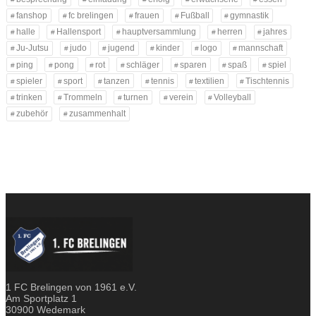
fanshop
fc brelingen
frauen
Fußball
gymnastik
halle
Hallensport
hauptversammlung
herren
jahres
Ju-Jutsu
judo
jugend
kinder
logo
mannschaft
ping
pong
rot
schläger
sparen
spaß
spiel
spieler
sport
tanzen
tennis
textilien
Tischtennis
trinken
Trommeln
turnen
verein
Volleyball
zubehör
zusammenhalt
1 FC Brelingen von 1961 e.V.
Am Sportplatz 1
30900 Wedemark