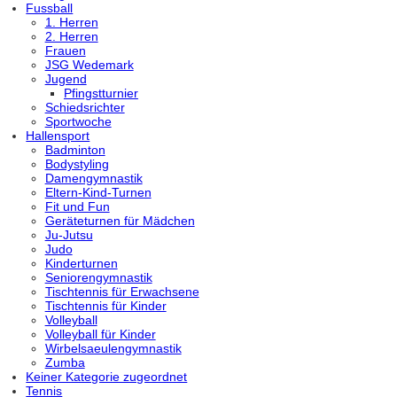
Fussball
1. Herren
2. Herren
Frauen
JSG Wedemark
Jugend
Pfingstturnier
Schiedsrichter
Sportwoche
Hallensport
Badminton
Bodystyling
Damengymnastik
Eltern-Kind-Turnen
Fit und Fun
Geräteturnen für Mädchen
Ju-Jutsu
Judo
Kinderturnen
Seniorengymnastik
Tischtennis für Erwachsene
Tischtennis für Kinder
Volleyball
Volleyball für Kinder
Wirbelsaeulengymnastik
Zumba
Keiner Kategorie zugeordnet
Tennis