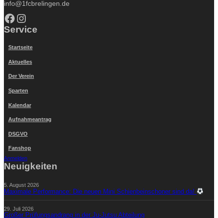
info@1fcbrelingen.de
Facebook
Instagram
Service
Startseite
Aktuelles
Der Verein
Sparten
Kalendar
Aufnahmeantrag
DSGVO
Fanshop
Anmelden
Neuigkeiten
5. August 2026
Maximale Performance: Die neuen Mini Schienbeinschoner sind da!
29. Juli 2026
Großer Prüfungsandrang in der Ju-Jutsu Abteilung