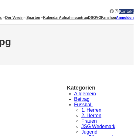
Facebook
Instagram
Kontakt
es
Der Verein
Sparten
Kalendar
Aufnahmeantrag
DSGVO
Fanshop
Anmelden
jpg
Kategorien
Allgemein
Beitrag
Fussball
1. Herren
2. Herren
Frauen
JSG Wedemark
Jugend