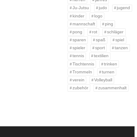
Ju-Jutsu
judo
jugend
kinder
logo
mannschaft
ping
pong
rot
schläger
sparen
spaß
spiel
spieler
sport
tanzen
tennis
textilien
Tischtennis
trinken
Trommeln
turnen
verein
Volleyball
zubehör
zusammenhalt