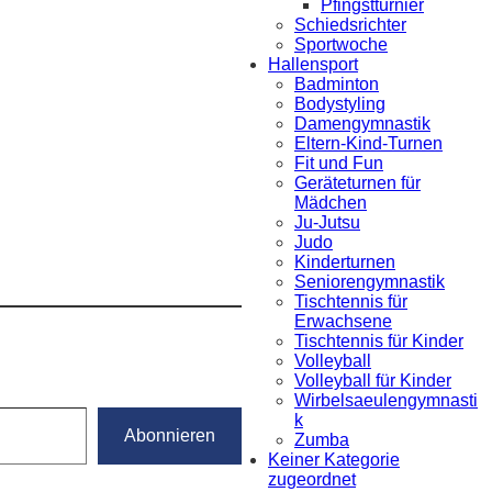
Pfingstturnier
Schiedsrichter
Sportwoche
Hallensport
Badminton
Bodystyling
Damengymnastik
Eltern-Kind-Turnen
Fit und Fun
Geräteturnen für
Mädchen
Ju-Jutsu
Judo
Kinderturnen
Seniorengymnastik
Tischtennis für
Erwachsene
Tischtennis für Kinder
Volleyball
Volleyball für Kinder
Wirbelsaeulengymnasti
k
Abonnieren
Zumba
Keiner Kategorie
zugeordnet