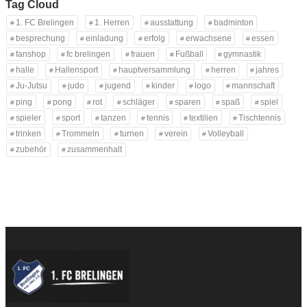
Tag Cloud
1. FC Brelingen
1. Herren
ausstattung
badminton
besprechung
einladung
erfolg
erwachsene
essen
fanshop
fc brelingen
frauen
Fußball
gymnastik
halle
Hallensport
hauptversammlung
herren
jahres
Ju-Jutsu
judo
jugend
kinder
logo
mannschaft
ping
pong
rot
schläger
sparen
spaß
spiel
spieler
sport
tanzen
tennis
textilien
Tischtennis
trinken
Trommeln
turnen
verein
Volleyball
zubehör
zusammenhalt