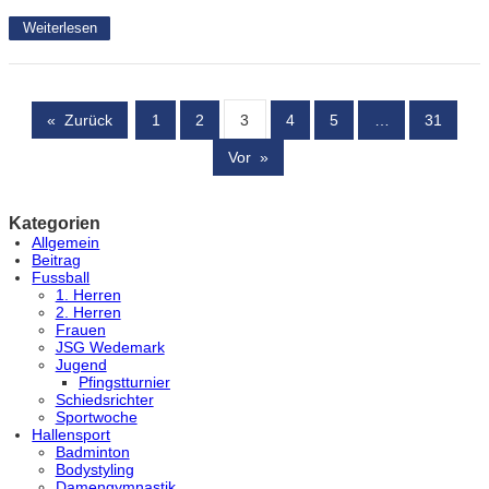
Weiterlesen
«
Zurück
1
2
3
4
5
…
31
Vor
»
Kategorien
Allgemein
Beitrag
Fussball
1. Herren
2. Herren
Frauen
JSG Wedemark
Jugend
Pfingstturnier
Schiedsrichter
Sportwoche
Hallensport
Badminton
Bodystyling
Damengymnastik