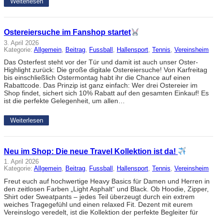
Weiterlesen
Ostereiersuche im Fanshop startet
3. April 2026
Kategorie:
Allgemein
, 
Beitrag
, 
Fussball
, 
Hallensport
, 
Tennis
, 
Vereinsheim
Das Osterfest steht vor der Tür und damit ist auch unser Oster-
Highlight zurück: Die große digitale Ostereiersuche! Von Karfreitag
bis einschließlich Ostermontag habt ihr die Chance auf einen
Rabattcode. Das Prinzip ist ganz einfach: Wer drei Ostereier im
Shop findet, sichert sich 10% Rabatt auf den gesamten Einkauf! Es
ist die perfekte Gelegenheit, um allen…
Weiterlesen
Neu im Shop: Die neue Travel Kollektion ist da!
1. April 2026
Kategorie:
Allgemein
, 
Beitrag
, 
Fussball
, 
Hallensport
, 
Tennis
, 
Vereinsheim
Freut euch auf hochwertige Heavy Basics für Damen und Herren in
den zeitlosen Farben „Light Asphalt“ und Black. Ob Hoodie, Zipper,
Shirt oder Sweatpants – jedes Teil überzeugt durch ein extrem
weiches Tragegefühl und einen relaxed Fit. Dezent mit eurem
Vereinslogo veredelt, ist die Kollektion der perfekte Begleiter für