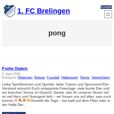
Zum
Kontakt
Inhalt
1. FC Brelingen
springen
pong
Frohe Ostern
5. April 2026
Kategorie:
Allgemein
, 
Beitrag
, 
Fussball
, 
Hallensport
, 
Tennis
, 
Vereinsheim
Liebe Sportlerinnen und Sportler, liebe Trainer und Sponsoren!Der
Vorstand wünscht Euch entspannte Feiertage, viele bunte Eier und
ein bisschen Sonne im Gesicht. Danke, das Ihr unseren Verein mit
so viel Herz und Teamgeist lebt – wir freuen uns auf alles, was noch
kommt.
Genießt die Tage – bis bald auf dem Platz oder in
der Halle.Der…