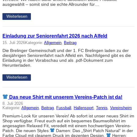
ausgewählt – somit sind sie echte Allrounder für…
Weiterlesen
Einladung zur Seniorenfahrt 2026 nach Alfeld
15. Juli 2026
Kategorie:
Allgemein
, 
Beitrag
Die Brelinger Gemeinschaft und der 1. FC Brelingen laden zu der
diesjährigen Seniorenfahrt nach Alfeld ein. Nachfolgend gibt es die
Einladung in der Vorabschau und als .pdf-Dokument zum
Herunterladen.
Weiterlesen
Das neue Shirt mit unserem Vereins-Patch ist da!
8. Juli 2026
Kategorie:
Allgemein
, 
Beitrag
, 
Fussball
, 
Hallensport
, 
Tennis
, 
Vereinsheim
Premium-Look für unseren Verein! Ab sofort ist unser neues Shirt im
Shop verfügbar. Freut euch auf ein bequemes Baumwollshirt im
angesagten Relaxed Fit, veredelt mit einem hochwertigen Vereins-
Patch. Die neuen Styles:
Damen: Das „Shirt Patch Natural“ in der
Farbe Cloud mit cleanem Druck im dezenten Design.
Herren: