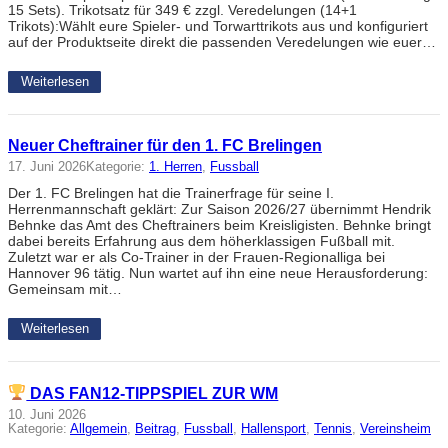
15 Sets). Trikotsatz für 349 € zzgl. Veredelungen (14+1
Trikots):Wählt eure Spieler- und Torwarttrikots aus und konfiguriert
auf der Produktseite direkt die passenden Veredelungen wie euer…
Weiterlesen
Neuer Cheftrainer für den 1. FC Brelingen
17. Juni 2026
Kategorie:
1. Herren
, 
Fussball
Der 1. FC Brelingen hat die Trainerfrage für seine I.
Herrenmannschaft geklärt: Zur Saison 2026/27 übernimmt Hendrik
Behnke das Amt des Cheftrainers beim Kreisligisten. Behnke bringt
dabei bereits Erfahrung aus dem höherklassigen Fußball mit.
Zuletzt war er als Co-Trainer in der Frauen-Regionalliga bei
Hannover 96 tätig. Nun wartet auf ihn eine neue Herausforderung:
Gemeinsam mit…
Weiterlesen
DAS FAN12-TIPPSPIEL ZUR WM
10. Juni 2026
Kategorie:
Allgemein
, 
Beitrag
, 
Fussball
, 
Hallensport
, 
Tennis
, 
Vereinsheim