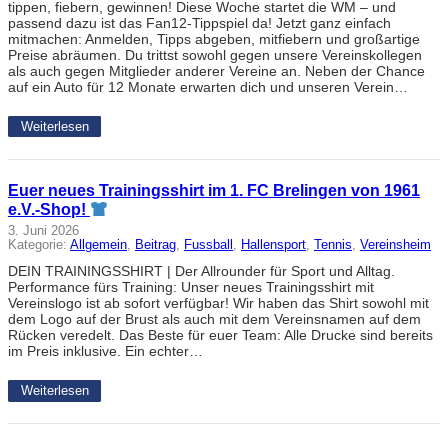
tippen, fiebern, gewinnen! Diese Woche startet die WM – und
passend dazu ist das Fan12-Tippspiel da! Jetzt ganz einfach
mitmachen: Anmelden, Tipps abgeben, mitfiebern und großartige
Preise abräumen. Du trittst sowohl gegen unsere Vereinskollegen
als auch gegen Mitglieder anderer Vereine an. Neben der Chance
auf ein Auto für 12 Monate erwarten dich und unseren Verein…
Weiterlesen
Euer neues Trainingsshirt im 1. FC Brelingen von 1961
e.V.-Shop!
3. Juni 2026
Kategorie:
Allgemein
, 
Beitrag
, 
Fussball
, 
Hallensport
, 
Tennis
, 
Vereinsheim
DEIN TRAININGSSHIRT | Der Allrounder für Sport und Alltag.
Performance fürs Training: Unser neues Trainingsshirt mit
Vereinslogo ist ab sofort verfügbar! Wir haben das Shirt sowohl mit
dem Logo auf der Brust als auch mit dem Vereinsnamen auf dem
Rücken veredelt. Das Beste für euer Team: Alle Drucke sind bereits
im Preis inklusive. Ein echter…
Weiterlesen