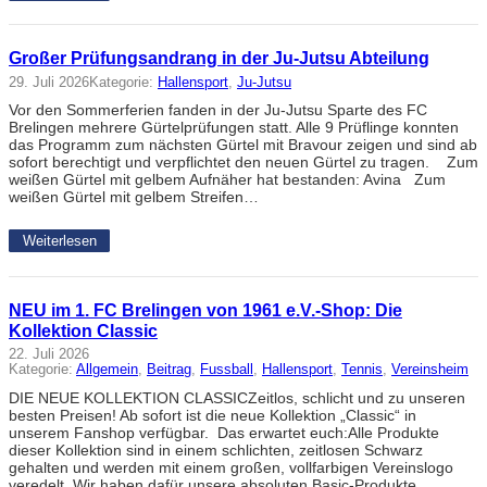
Großer Prüfungsandrang in der Ju-Jutsu Abteilung
29. Juli 2026
Kategorie:
Hallensport
, 
Ju-Jutsu
Vor den Sommerferien fanden in der Ju-Jutsu Sparte des FC
Brelingen mehrere Gürtelprüfungen statt. Alle 9 Prüflinge konnten
das Programm zum nächsten Gürtel mit Bravour zeigen und sind ab
sofort berechtigt und verpflichtet den neuen Gürtel zu tragen. Zum
weißen Gürtel mit gelbem Aufnäher hat bestanden: Avina Zum
weißen Gürtel mit gelbem Streifen…
Weiterlesen
NEU im 1. FC Brelingen von 1961 e.V.-Shop: Die
Kollektion Classic
22. Juli 2026
Kategorie:
Allgemein
, 
Beitrag
, 
Fussball
, 
Hallensport
, 
Tennis
, 
Vereinsheim
DIE NEUE KOLLEKTION CLASSICZeitlos, schlicht und zu unseren
besten Preisen! Ab sofort ist die neue Kollektion „Classic“ in
unserem Fanshop verfügbar. Das erwartet euch:Alle Produkte
dieser Kollektion sind in einem schlichten, zeitlosen Schwarz
gehalten und werden mit einem großen, vollfarbigen Vereinslogo
veredelt. Wir haben dafür unsere absoluten Basic-Produkte