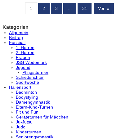
1
2
3
…
31
Vor
»
Kategorien
Allgemein
Beitrag
Fussball
1. Herren
2. Herren
Frauen
JSG Wedemark
Jugend
Pfingstturnier
Schiedsrichter
Sportwoche
Hallensport
Badminton
Bodystyling
Damengymnastik
Eltern-Kind-Turnen
Fit und Fun
Geräteturnen für Mädchen
Ju-Jutsu
Judo
Kinderturnen
Seniorengymnastik