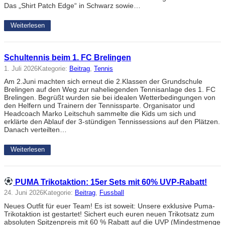
Das „Shirt Patch Edge“ in Schwarz sowie…
Weiterlesen
Schultennis beim 1. FC Brelingen
1. Juli 2026
Kategorie:
Beitrag
, 
Tennis
Am 2.Juni machten sich erneut die 2.Klassen der Grundschule
Brelingen auf den Weg zur naheliegenden Tennisanlage des 1. FC
Brelingen. Begrüßt wurden sie bei idealen Wetterbedingungen von
den Helfern und Trainern der Tennissparte. Organisator und
Headcoach Marko Leitschuh sammelte die Kids um sich und
erklärte den Ablauf der 3-stündigen Tennissessions auf den Plätzen.
Danach verteilten…
Weiterlesen
PUMA Trikotaktion: 15er Sets mit 60% UVP-Rabatt!
24. Juni 2026
Kategorie:
Beitrag
, 
Fussball
Neues Outfit für euer Team! Es ist soweit: Unsere exklusive Puma-
Trikotaktion ist gestartet! Sichert euch euren neuen Trikotsatz zum
absoluten Spitzenpreis mit 60 % Rabatt auf die UVP (Mindestmenge