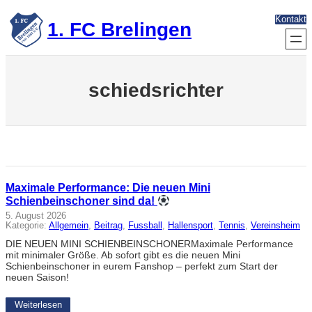
Zum
Kontakt
Inhalt
1. FC Brelingen
springen
schiedsrichter
Maximale Performance: Die neuen Mini
Schienbeinschoner sind da!
5. August 2026
Kategorie:
Allgemein
, 
Beitrag
, 
Fussball
, 
Hallensport
, 
Tennis
, 
Vereinsheim
DIE NEUEN MINI SCHIENBEINSCHONERMaximale Performance
mit minimaler Größe. Ab sofort gibt es die neuen Mini
Schienbeinschoner in eurem Fanshop – perfekt zum Start der
neuen Saison!
Weiterlesen