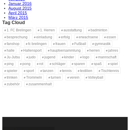
Januar 2016
August 2015
April 2015
März 2015
Tag Cloud
1. FC Brelingen
1. Herren
ausstattung
badminton
besprechung
einladung
erfolg
erwachsene
essen
fanshop
fc brelingen
frauen
Fußball
gymnastik
halle
Hallensport
hauptversammlung
herren
jahres
Ju-Jutsu
judo
jugend
kinder
logo
mannschaft
ping
pong
rot
schläger
sparen
spaß
spiel
spieler
sport
tanzen
tennis
textilien
Tischtennis
trinken
Trommeln
turnen
verein
Volleyball
zubehör
zusammenhalt