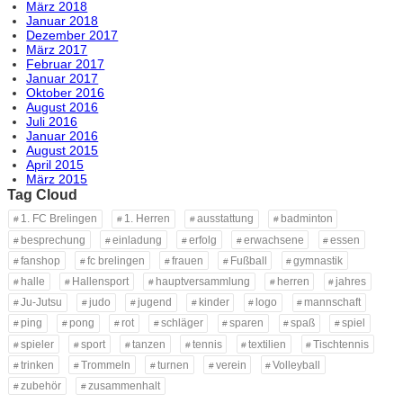
März 2018
Januar 2018
Dezember 2017
März 2017
Februar 2017
Januar 2017
Oktober 2016
August 2016
Juli 2016
Januar 2016
August 2015
April 2015
März 2015
Tag Cloud
1. FC Brelingen
1. Herren
ausstattung
badminton
besprechung
einladung
erfolg
erwachsene
essen
fanshop
fc brelingen
frauen
Fußball
gymnastik
halle
Hallensport
hauptversammlung
herren
jahres
Ju-Jutsu
judo
jugend
kinder
logo
mannschaft
ping
pong
rot
schläger
sparen
spaß
spiel
spieler
sport
tanzen
tennis
textilien
Tischtennis
trinken
Trommeln
turnen
verein
Volleyball
zubehör
zusammenhalt