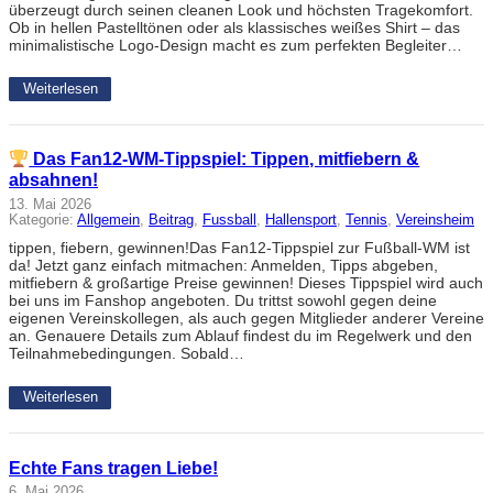
überzeugt durch seinen cleanen Look und höchsten Tragekomfort.
Ob in hellen Pastelltönen oder als klassisches weißes Shirt – das
minimalistische Logo-Design macht es zum perfekten Begleiter…
Weiterlesen
Das Fan12-WM-Tippspiel: Tippen, mitfiebern &
absahnen!
13. Mai 2026
Kategorie:
Allgemein
, 
Beitrag
, 
Fussball
, 
Hallensport
, 
Tennis
, 
Vereinsheim
tippen, fiebern, gewinnen!Das Fan12-Tippspiel zur Fußball-WM ist
da! Jetzt ganz einfach mitmachen: Anmelden, Tipps abgeben,
mitfiebern & großartige Preise gewinnen! Dieses Tippspiel wird auch
bei uns im Fanshop angeboten. Du trittst sowohl gegen deine
eigenen Vereinskollegen, als auch gegen Mitglieder anderer Vereine
an. Genauere Details zum Ablauf findest du im Regelwerk und den
Teilnahmebedingungen. Sobald…
Weiterlesen
Echte Fans tragen Liebe!
6. Mai 2026