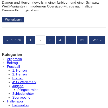
Damen und Herren (jeweils in einer farbigen und einer Schwarz-
Weiß-Variante) im modernen Oversized-Fit aus nachhaltiger
Baumwolle. Ergänzt wird…
Weiterlesen
«
Zurück
1
2
3
4
…
31
Vor
»
Kategorien
Allgemein
Beitrag
Fussball
1. Herren
2. Herren
Frauen
JSG Wedemark
Jugend
Pfingstturnier
Schiedsrichter
Sportwoche
Hallensport
Badminton