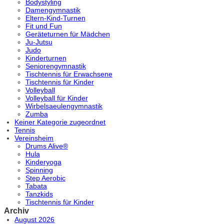
Bodystyling
Damengymnastik
Eltern-Kind-Turnen
Fit und Fun
Geräteturnen für Mädchen
Ju-Jutsu
Judo
Kinderturnen
Seniorengymnastik
Tischtennis für Erwachsene
Tischtennis für Kinder
Volleyball
Volleyball für Kinder
Wirbelsaeulengymnastik
Zumba
Keiner Kategorie zugeordnet
Tennis
Vereinsheim
Drums Alive®
Hula
Kinderyoga
Spinning
Step Aerobic
Tabata
Tanzkids
Tischtennis für Kinder
Archiv
August 2026