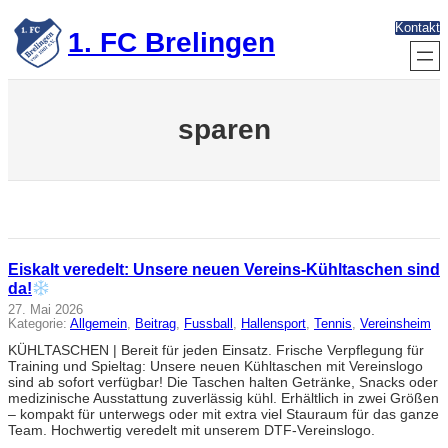
Zum
Kontakt
Inhalt
1. FC Brelingen
springen
sparen
Eiskalt veredelt: Unsere neuen Vereins-Kühltaschen sind
da!
27. Mai 2026
Kategorie:
Allgemein
, 
Beitrag
, 
Fussball
, 
Hallensport
, 
Tennis
, 
Vereinsheim
KÜHLTASCHEN | Bereit für jeden Einsatz. Frische Verpflegung für
Training und Spieltag: Unsere neuen Kühltaschen mit Vereinslogo
sind ab sofort verfügbar! Die Taschen halten Getränke, Snacks oder
medizinische Ausstattung zuverlässig kühl. Erhältlich in zwei Größen
– kompakt für unterwegs oder mit extra viel Stauraum für das ganze
Team. Hochwertig veredelt mit unserem DTF-Vereinslogo.