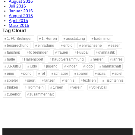
August 2016
Juli 2016
Januar 2016
August 2015
April 2015
März 2015
Tag Cloud
1. FC Brelingen
1. Herren
ausstattung
badminton
besprechung
einladung
erfolg
erwachsene
essen
fanshop
fc brelingen
frauen
Fußball
gymnastik
halle
Hallensport
hauptversammlung
herren
jahres
Ju-Jutsu
judo
jugend
kinder
logo
mannschaft
ping
pong
rot
schläger
sparen
spaß
spiel
spieler
sport
tanzen
tennis
textilien
Tischtennis
trinken
Trommeln
turnen
verein
Volleyball
zubehör
zusammenhalt