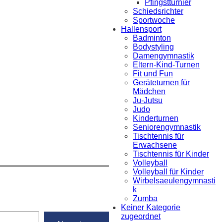
Pfingstturnier
Schiedsrichter
Sportwoche
Hallensport
Badminton
Bodystyling
Damengymnastik
Eltern-Kind-Turnen
Fit und Fun
Geräteturnen für
Mädchen
Ju-Jutsu
Judo
Kinderturnen
Seniorengymnastik
Tischtennis für
Erwachsene
Tischtennis für Kinder
Volleyball
Volleyball für Kinder
Wirbelsaeulengymnasti
k
Zumba
Keiner Kategorie
zugeordnet