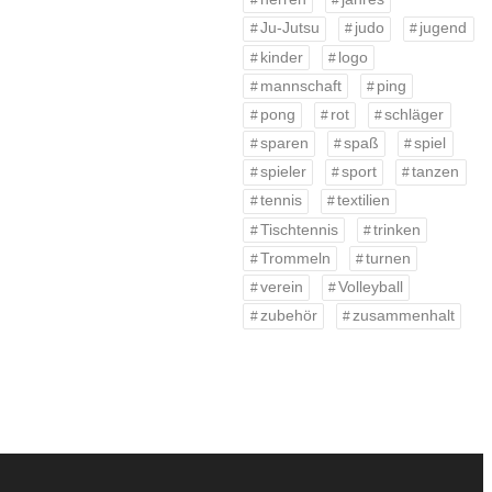
Ju-Jutsu
judo
jugend
kinder
logo
mannschaft
ping
pong
rot
schläger
sparen
spaß
spiel
spieler
sport
tanzen
tennis
textilien
Tischtennis
trinken
Trommeln
turnen
verein
Volleyball
zubehör
zusammenhalt