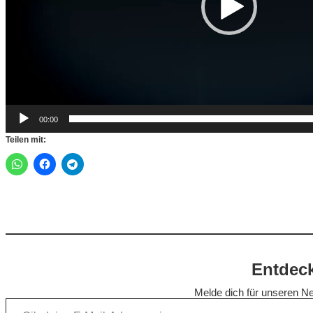
e
r
00:00
Teilen mit:
Entdeck
Melde dich für unseren Ne
Gib deine E-Mail-Adresse ein …