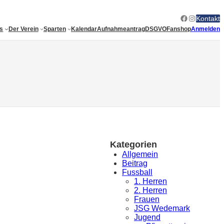
Facebook
Instagram
Kontakt
es
Der Verein
Sparten
Kalendar
Aufnahmeantrag
DSGVO
Fanshop
Anmelden
Kategorien
Allgemein
Beitrag
Fussball
1. Herren
2. Herren
Frauen
JSG Wedemark
Jugend