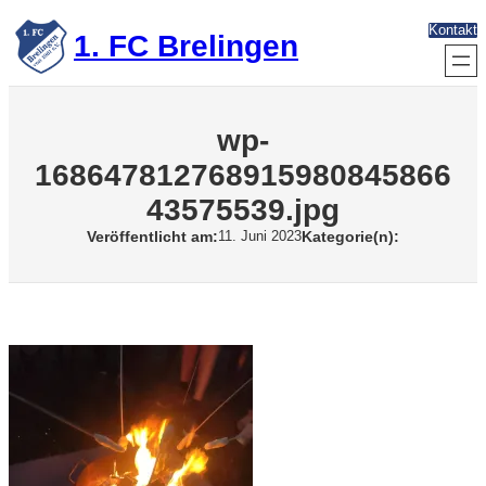
Zum
Kontakt
Inhalt
1. FC Brelingen
springen
wp-
168647812768915980845866
43575539.jpg
Veröffentlicht am:
Kategorie(n):
11. Juni 2023