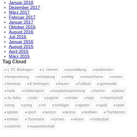
Januar 2018
Dezember 2017
März 2017
Februar 2017
Januar 2017
Oktober 2016
August 2016
Juli 2016
Januar 2016
August 2015
April 2015
März 2015
Tag Cloud
1. FC Brelingen
1. Herren
ausstattung
badminton
besprechung
einladung
erfolg
erwachsene
essen
fanshop
fc brelingen
frauen
Fußball
gymnastik
halle
Hallensport
hauptversammlung
herren
jahres
Ju-Jutsu
judo
jugend
kinder
logo
mannschaft
ping
pong
rot
schläger
sparen
spaß
spiel
spieler
sport
tanzen
tennis
textilien
Tischtennis
trinken
Trommeln
turnen
verein
Volleyball
zubehör
zusammenhalt