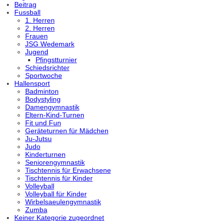
Beitrag
Fussball
1. Herren
2. Herren
Frauen
JSG Wedemark
Jugend
Pfingstturnier
Schiedsrichter
Sportwoche
Hallensport
Badminton
Bodystyling
Damengymnastik
Eltern-Kind-Turnen
Fit und Fun
Geräteturnen für Mädchen
Ju-Jutsu
Judo
Kinderturnen
Seniorengymnastik
Tischtennis für Erwachsene
Tischtennis für Kinder
Volleyball
Volleyball für Kinder
Wirbelsaeulengymnastik
Zumba
Keiner Kategorie zugeordnet