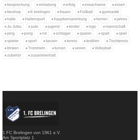
besprechung
einladung
erfolg
erwachsene
essen
fanshop
fc brelingen
frauen
Fußball
gymnastik
halle
Hallensport
hauptversammlung
herren
jahres
Ju-Jutsu
judo
jugend
kinder
logo
mannschaft
ping
pong
rot
schläger
sparen
spaß
spiel
spieler
sport
tanzen
tennis
textilien
Tischtennis
trinken
Trommeln
turnen
verein
Volleyball
zubehör
zusammenhalt
1 FC Brelingen von 1961 e.V.
Am Sportplatz 1