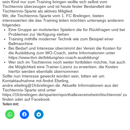
sein Kind nur zum Training bringen wollte sich selbst vom
Tischtennis überzeugen und ist heute fester Bestandteil der
Tischtennis-Sparte als aktives Mitglied.
Wir, die Tischtennis-Sparte vom 1. FC Brelingen, bieten
interessierten die das Training leiten möchten unterwegs anderem
folgendes
Eine Gruppe an motivierten Spielern die für Rückfragen und bei
Problemen zur Verfügung stehen
Training mithilfe moderner Technik wie zum Beispiel einer
Ballmaschine
Bei Bedarf und Interesse übernimmt der Verein die Kosten für
die Ausbildung zum WO-Coach, siehe Informationen unter
https://www.ttvn.de/bildung/wo-coach-ausbildung/
Wer sich im Tischtennis noch weiter fortbilden möchte, hat auch
die Möglichkeit eine Trainer-Lizenz zu erwerben; die Kosten
hierfür werden ebenfalls übernommen
Sollte nun Interesse geweckt worden sein, bitten wir um
Kontaktaufnahme mit André Ebeling,
andre.ebeling@1fcbrelingen.de. Aktuelle Informationen aus der
Tischtennis-Sparte sind unter
https://1fcbrelingen.de/sparten/sporthallevereinsheim/tischtennis/ zu
finden oder auf Facebook.
Teilen mit: