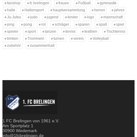
fanshop
fc brelingen
frauen
Fußball
gymnastik
halle
Hallensport
hauptversammlung
herren
jahres
Ju-Jutsu
judo
jugend
kinder
logo
mannschaft
ping
pong
rot
schläger
sparen
spaß
spiel
spieler
sport
tanzen
tennis
textilien
Tischtennis
trinken
Trommeln
turnen
verein
Volleyball
zubehör
zusammenhalt
1 FC Brelingen von 1961 e.V.
Am Sportplatz 1
30900 Wedemark
info@1fcbrelingen.de