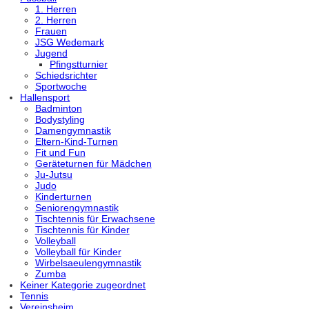
1. Herren
2. Herren
Frauen
JSG Wedemark
Jugend
Pfingstturnier
Schiedsrichter
Sportwoche
Hallensport
Badminton
Bodystyling
Damengymnastik
Eltern-Kind-Turnen
Fit und Fun
Geräteturnen für Mädchen
Ju-Jutsu
Judo
Kinderturnen
Seniorengymnastik
Tischtennis für Erwachsene
Tischtennis für Kinder
Volleyball
Volleyball für Kinder
Wirbelsaeulengymnastik
Zumba
Keiner Kategorie zugeordnet
Tennis
Vereinsheim