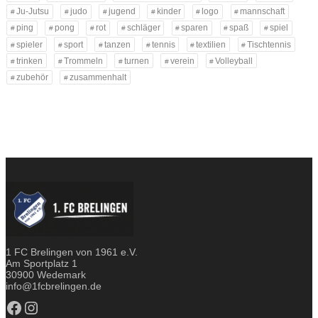
Ju-Jutsu
judo
jugend
kinder
logo
mannschaft
ping
pong
rot
schläger
sparen
spaß
spiel
spieler
sport
tanzen
tennis
textilien
Tischtennis
trinken
Trommeln
turnen
verein
Volleyball
zubehör
zusammenhalt
1 FC Brelingen von 1961 e.V.
Am Sportplatz 1
30900 Wedemark
info@1fcbrelingen.de
Facebook
Instagram