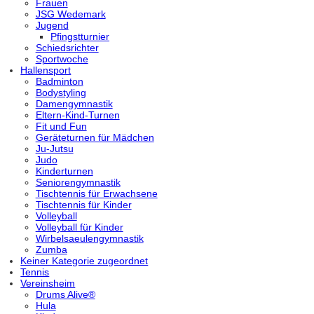
Frauen
JSG Wedemark
Jugend
Pfingstturnier
Schiedsrichter
Sportwoche
Hallensport
Badminton
Bodystyling
Damengymnastik
Eltern-Kind-Turnen
Fit und Fun
Geräteturnen für Mädchen
Ju-Jutsu
Judo
Kinderturnen
Seniorengymnastik
Tischtennis für Erwachsene
Tischtennis für Kinder
Volleyball
Volleyball für Kinder
Wirbelsaeulengymnastik
Zumba
Keiner Kategorie zugeordnet
Tennis
Vereinsheim
Drums Alive®
Hula