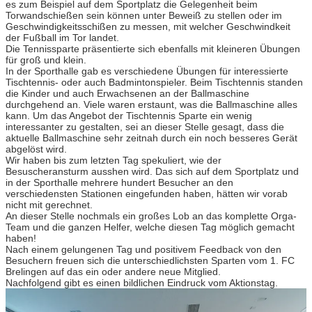
es zum Beispiel auf dem Sportplatz die Gelegenheit beim
Torwandschießen sein können unter Beweiß zu stellen oder im
Geschwindigkeitsschißen zu messen, mit welcher Geschwindkeit
der Fußball im Tor landet.
Die Tennissparte präsentierte sich ebenfalls mit kleineren Übungen
für groß und klein.
In der Sporthalle gab es verschiedene Übungen für interessierte
Tischtennis- oder auch Badmintonspieler. Beim Tischtennis standen
die Kinder und auch Erwachsenen an der Ballmaschine
durchgehend an. Viele waren erstaunt, was die Ballmaschine alles
kann. Um das Angebot der Tischtennis Sparte ein wenig
interessanter zu gestalten, sei an dieser Stelle gesagt, dass die
aktuelle Ballmaschine sehr zeitnah durch ein noch besseres Gerät
abgelöst wird.
Wir haben bis zum letzten Tag spekuliert, wie der
Besuscheransturm ausshen wird. Das sich auf dem Sportplatz und
in der Sporthalle mehrere hundert Besucher an den
verschiedensten Stationen eingefunden haben, hätten wir vorab
nicht mit gerechnet.
An dieser Stelle nochmals ein großes Lob an das komplette Orga-
Team und die ganzen Helfer, welche diesen Tag möglich gemacht
haben!
Nach einem gelungenen Tag und positivem Feedback von den
Besuchern freuen sich die unterschiedlichsten Sparten vom 1. FC
Brelingen auf das ein oder andere neue Mitglied.
Nachfolgend gibt es einen bildlichen Eindruck vom Aktionstag.